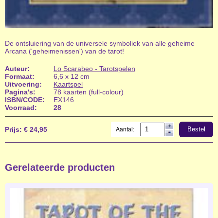
De ontsluiering van de universele symboliek van alle geheime
Arcana ('geheimenissen') van de tarot!
Auteur:
Lo Scarabeo - Tarotspelen
Formaat:
6,6 x 12 cm
Uitvoering:
Kaartspel
Pagina's:
78 kaarten (full-colour)
ISBN/CODE:
EX146
Voorraad:
28
Prijs:
€ 24,95
Bestel
Aantal:
Gerelateerde producten