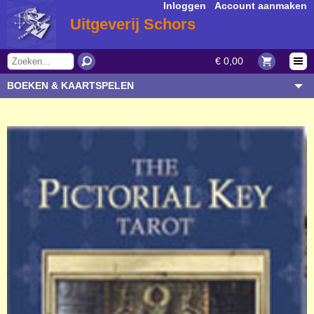
Inloggen
|
Account aanmaken
Uitgeverij Schors
€ 0,00
BOEKEN & KAARTSPELEN
OVERIGE ARTIKELEN
ONDERWERP/THEMA
AUTEUR/SOORT
BESTELLEN