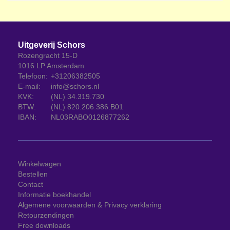
Uitgeverij Schors
Rozengracht 15-D
1016 LP Amsterdam
Telefoon:
+31206382505
E-mail:
info@schors.nl
KVK:
(NL) 34.319.730
BTW:
(NL) 820.206.386.B01
IBAN:
NL03RABO0126877262
Winkelwagen
Bestellen
Contact
Informatie boekhandel
Algemene voorwaarden & Privacy verklaring
Retourzendingen
Free downloads