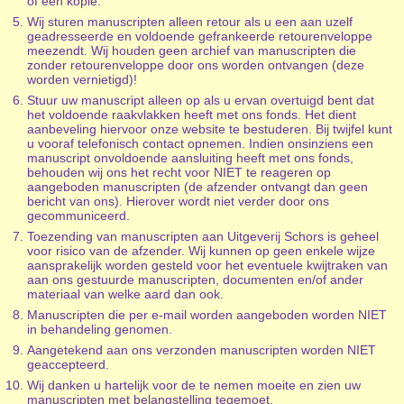
of een kopie.
Wij sturen manuscripten alleen retour als u een aan uzelf
geadresseerde en voldoende gefrankeerde retourenveloppe
meezendt. Wij houden geen archief van manuscripten die
zonder retourenveloppe door ons worden ontvangen (deze
worden vernietigd)!
Stuur uw manuscript alleen op als u ervan overtuigd bent dat
het voldoende raakvlakken heeft met ons fonds. Het dient
aanbeveling hiervoor onze website te bestuderen. Bij twijfel kunt
u vooraf telefonisch contact opnemen. Indien onsinziens een
manuscript onvoldoende aansluiting heeft met ons fonds,
behouden wij ons het recht voor NIET te reageren op
aangeboden manuscripten (de afzender ontvangt dan geen
bericht van ons). Hierover wordt niet verder door ons
gecommuniceerd.
Toezending van manuscripten aan Uitgeverij Schors is geheel
voor risico van de afzender. Wij kunnen op geen enkele wijze
aansprakelijk worden gesteld voor het eventuele kwijtraken van
aan ons gestuurde manuscripten, documenten en/of ander
materiaal van welke aard dan ook.
Manuscripten die per e-mail worden aangeboden worden NIET
in behandeling genomen.
Aangetekend aan ons verzonden manuscripten worden NIET
geaccepteerd.
Wij danken u hartelijk voor de te nemen moeite en zien uw
manuscripten met belangstelling tegemoet.