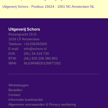
Uitgeverij Schors - Postbus 15624 - 1001 NC Amsterdam NL
Uitgeverij Schors
Rozengracht 15-D
1016 LP Amsterdam
Telefoon:
+31206382505
E-mail:
info@schors.nl
KVK:
(NL) 34.319.730
BTW:
(NL) 820.206.386.B01
IBAN:
NL03RABO0126877262
Winkelwagen
Bestellen
Contact
Informatie boekhandel
Algemene voorwaarden & Privacy verklaring