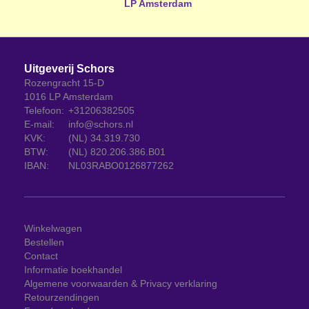
LP Amsterdam
Uitgeverij Schors
Rozengracht 15-D
1016 LP Amsterdam
Telefoon:
+31206382505
E-mail:
info@schors.nl
KVK:
(NL) 34.319.730
BTW:
(NL) 820.206.386.B01
IBAN:
NL03RABO0126877262
Winkelwagen
Bestellen
Contact
Informatie boekhandel
Algemene voorwaarden & Privacy verklaring
Retourzendingen