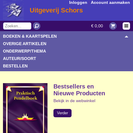
Inloggen
|
Account aanmaken
Uitgeverij Schors
€ 0,00
BOEKEN & KAARTSPELEN
OVERIGE ARTIKELEN
ONDERWERP/THEMA
AUTEUR/SOORT
BESTELLEN
Bestsellers en
Nieuwe Producten
Bekijk in de webwinkel