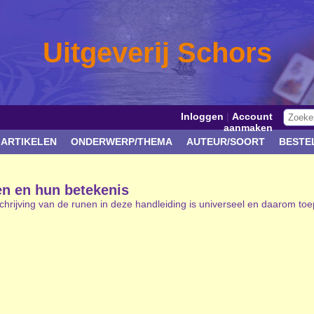
Uitgeverij Schors
Inloggen
|
Account
aanmaken
 ARTIKELEN
ONDERWERP/THEMA
AUTEUR/SOORT
BESTE
n en hun betekenis
hrijving van de runen in deze handleiding is universeel en daarom toe