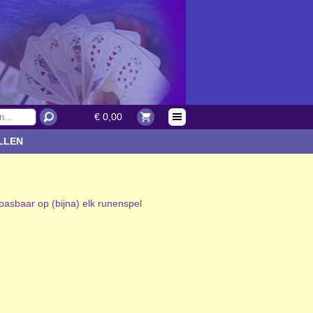
€ 0,00
LLEN
pasbaar op (bijna) elk runenspel