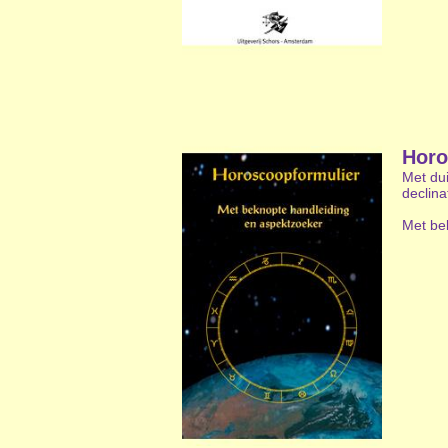
Horo
Met dui
declina
Met be