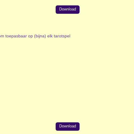
Download
om toepasbaar op (bijna) elk tarotspel
Download