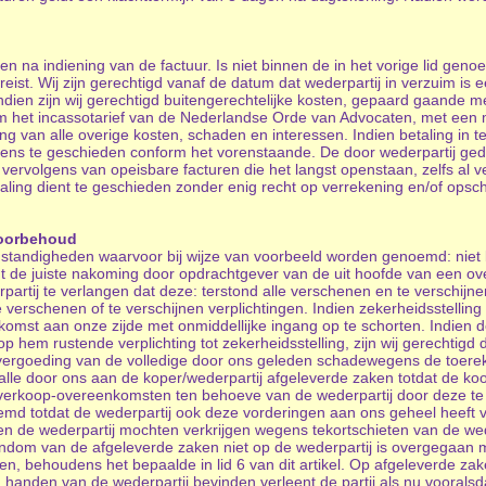
n na indiening van de factuur. Is niet binnen de in het vorige lid genoe
reist. Wij zijn gerechtigd vanaf de datum dat wederpartij in verzuim is
n zijn wij gerechtigd buitengerechtelijke kosten, gepaard gaande met h
orm het incassotarief van de Nederlandse Orde van Advocaten, met e
g van alle overige kosten, schaden en interessen. Indien betaling in 
eens te geschieden conform het vorenstaande. De door wederpartij geda
 vervolgens van opeisbare facturen die het langst openstaan, zelfs al v
etaling dient te geschieden zonder enig recht op verrekening en/of opsc
voorbehoud
omstandigheden waarvoor bij wijze van voorbeeld worden genoemd: niet
rent de juiste nakoming door opdrachtgever van de uit hoofde van een 
rpartij te verlangen dat deze: terstond alle verschenen en te verschijnen
 verschenen of te verschijnen verplichtingen. Indien zekerheidsstelling n
omst aan onze zijde met onmiddellijke ingang op te schorten. Indien d
p hem rustende verplichting tot zekerheidsstelling, zijn wij gerechtigd
 vergoeding van de volledige door ons geleden schadewegens de toerek
le door ons aan de koper/wederpartij afgeleverde zaken totdat de koop
ze verkoop-overeenkomsten ten behoeve van de wederpartij door deze 
d totdat de wederpartij ook deze vorderingen aan ons geheel heeft 
n de wederpartij mochten verkrijgen wegens tekortschieten van de wede
endom van de afgeleverde zaken niet op de wederpartij is overgegaan
n, behoudens het bepaalde in lid 6 van dit artikel. Op afgeleverde za
in handen van de wederpartij bevinden verleent de partij als nu voora