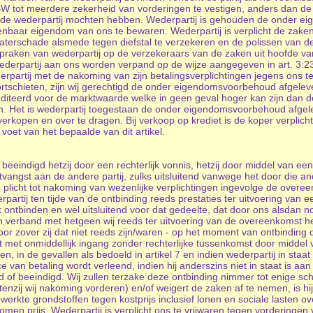
 BW tot meerdere zekerheid van vorderingen te vestigen, anders dan de
n de wederpartij mochten hebben. Wederpartij is gehouden de onder 
enbaar eigendom van ons te bewaren. Wederpartij is verplicht de zak
aterschade alsmede tegen diefstal te verzekeren en de polissen van d
spraken van wederpartij op de verzekeraars van de zaken uit hoofde v
wederpartij aan ons worden verpand op de wijze aangegeven in art. 3:
erpartij met de nakoming van zijn betalingsverplichtingen jegens ons te
tekortschieten, zijn wij gerechtigd de onder eigendomsvoorbehoud afgel
diteerd voor de marktwaarde welke in geen geval hoger kan zijn dan de
n. Het is wederpartij toegestaan de onder eigendomsvoorbehoud afgel
 verkopen en over te dragen. Bij verkoop op krediet is de koper verplich
et van het bepaalde van dit artikel.
indigd hetzij door een rechterlijk vonnis, hetzij door middel van een sc
vangst aan de andere partij, zulks uitsluitend vanwege het door die and
e plicht tot nakoming van wezenlijke verplichtingen ingevolge de ove
rpartij ten tijde van de ontbinding reeds prestaties ter uitvoering va
ontbinden en wel uitsluitend voor dat gedeelte, dat door ons alsdan no
 verband met hetgeen wij reeds ter uitvoering van de overeenkomst heb
r zover zij dat niet reeds zijn/waren - op het moment van ontbinding di
 met onmiddellijk ingang zonder rechterlijke tussenkomst door middel v
en, in de gevallen als bedoeld in artikel 7 en indien wederpartij in staat
 van betaling wordt verleend, indien hij anderszins niet in staat is aan 
d of beeindigd. Wij zullen terzake deze ontbinding nimmer tot enige s
enzij wij nakoming vorderen) en/of weigert de zaken af te nemen, is hij
werkte grondstoffen tegen kostprijs inclusief lonen en sociale lasten o
en prijs. Wederpartij is verplicht ons te vrijwaren tegen vorderingen