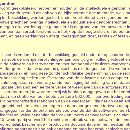
eigendom
 wordt geexploiteerd hebben en houden wij de intellectuele eigendom,
hikking wordt gesteld als ook van de bijbehorende documentatie, wel
tij ter beschikking worden gesteld, onder voorbehoud van eigendom en 
twerprecht en overige intellectuele en industriele eigendomsrechten va
ren tegen elke vordering die gebaseerd is op grond van een beweerde inb
van een aanspraak terstond schriftelijk op de hoogte stelt, en de beh
ent, en geen verklaringen aflegt, toezeggingen doet, rechten of feiten 
j steeds verleend c.q. ter beschikking gesteld onder de opschortende
lsook de overige verplichtingen aan ons tijdig en volledig voldoet en b
van de software op het systeem en voor het aantal gebruikers waarvoor
Ander gebruik dan waarvoor is gekocht, is niet toegestaan. De wederpar
s aangegeven - en mag deze zonder schriftelijke toestemming van de re
er beschikking stellen etc. Overgang van de software op een computer
lechts toegestaan na voorafgaande machtiging tot betaling van de daa
en update vervangt een eerdere versie of weergave van de software; na
 - geretourneerd te worden tenzij wij hebben aangegeven dat het verni
aan, op straffe van een boete van Euro 500.000,-- per overtreding van d
rikt persoons/bedrijfsgebonden aan de wederpartij, die het op geen enk
egdheid recht te verkrijgen tegen de daarvoor geldende tarieven op u
 aangegaan onder de ontbindende voorwaarde dat de software of een k
ke titel en welke benaming dan ook en voorts dat wederpartij zich nie
e wederpartij verwerft het recht van gebruik van de software, docum
rprechtelijk beschermde - product, de documentatie en het medium blij
n wijzigen aanbrengen hoe ook genaamd en mag het product slechts geb