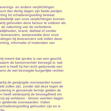
leverings- en andere verplichtingen
urt dan dertig dagen zijn beide partijen
hting tot schadevergoeding bestaat.
edeeltelijk aan onze verplichtingen kunnen
partij gehouden deze factuur te voldoen als
ie de nakoming van de verbintenis
ilijkheden, brand, diefstal of zonder
 leveranciers, wanprestatie door onze
tingen bij leveranciers ook indien deze
ing, informatie of materialen van
ij meent dat sprake is van een geschil,
waarin de kantonrechter bevoegd is; wat
ent is heeft hij het recht gedurende een
ens de wet bevoegde burgerlijke rechter.
arbij de gewijzigde voorwaarden tussen
ld zullen zijn, zonder dat deze tegen de
nulering in genoemde termijn gelden de
en heeft wederpartij de bevoegdheid om
ij wij verklaren - binnen veertien dagen
en geldende voorwaarden. Indien
i schadevergoeding gehouden zijn en is
ijn.