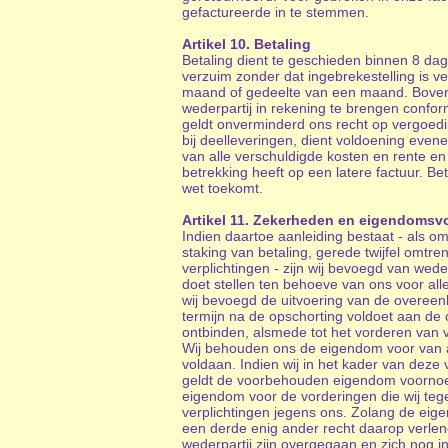
gefactureerde in te stemmen.
Artikel 10. Betaling
Betaling dient te geschieden binnen 8 dage
verzuim zonder dat ingebrekestelling is ve
maand of gedeelte van een maand. Bovendie
wederpartij in rekening te brengen conf
geldt onverminderd ons recht op vergoedin
bij deelleveringen, dient voldoening even
van alle verschuldigde kosten en rente en
betrekking heeft op een latere factuur. B
wet toekomt.
Artikel 11. Zekerheden en eigendoms
Indien daartoe aanleiding bestaat - als 
staking van betaling, gerede twijfel omt
verplichtingen - zijn wij bevoegd van wede
doet stellen ten behoeve van ons voor alle
wij bevoegd de uitvoering van de overeenk
termijn na de opschorting voldoet aan de o
ontbinden, alsmede tot het vorderen van
Wij behouden ons de eigendom voor van al
voldaan. Indien wij in het kader van de
geldt de voorbehouden eigendom voornoem
eigendom voor de vorderingen die wij tege
verplichtingen jegens ons. Zolang de eig
een derde enig ander recht daarop verlene
wederpartij zijn overgegaan en zich nog 