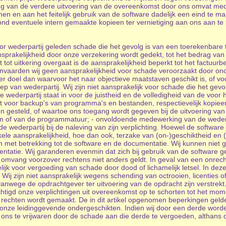
ing van de verdere uitvoering van de overeenkomst door ons omvat med
men en aan het feitelijk gebruik van de software dadelijk een eind te 
tond eventuele intern gemaakte kopieen ter vernietiging aan ons aan te
or wederpartij geleden schade die het gevolg is van een toerekenbare
nsprakelijkheid door onze verzekering wordt gedekt, tot het bedrag van
t tot uitkering overgaat is de aansprakelijkheid beperkt tot het fact
2 aanvaarden wij geen aansprakelijkheid voor schade veroorzaakt door o
er doel dan waarvoor het naar objectieve maatstaven geschikt is, of v
ep van wederpartij. Wij zijn niet aansprakelijk voor schade die het gevol
wederpartij staat in voor de juistheid en de volledigheid van de voor he
gt voor backup's van programma's en bestanden, respectievelijk kopie
n gesteld, of waartoe ons toegang wordt gegeven bij de uitvoering van 
 of van de programmatuur; - onvoldoende medewerking van de wederpar
e wederpartij bij de naleving van zijn verplichting. Hoewel de software
ele aansprakelijkheid, hoe dan ook, terzake van (on-)geschiktheid en (
 en met betrekking tot de software en de documentatie. Wij kunnen niet 
mentatie. Wij garanderen evenmin dat zich bij gebruik van de software
e omvang voorzover rechtens niet anders geldt. In geval van een onrec
lijk voor vergoeding van schade door dood of lichamelijk letsel. In dez
. Wij zijn niet aansprakelijk wegens schending van octrooien, licenties
nwege de opdrachtgever ter uitvoering van de opdracht zijn verstrekt.
rechtigd onze verplichtingen uit overeenkomst op te schorten tot het mo
 rechten wordt gemaakt. De in dit artikel opgenomen beperkingen gelde
n onze leidinggevende ondergeschikten. Indien wij door een derde wo
rtij ons te vrijwaren door de schade aan die derde te vergoeden, althan