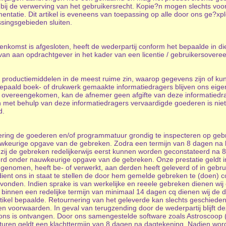
ij de verwerving van het gebruikersrecht. Kopie?n mogen slechts voo
tatie. Dit artikel is eveneens van toepassing op alle door ons ge?xplo
ssingsgebieden sluiten.
enkomst is afgesloten, heeft de wederpartij conform het bepaalde in d
s van aan opdrachtgever in het kader van een licentie / gebruikersovere
productiemiddelen in de meest ruime zin, waarop gegevens zijn of kun
epaald boek- of drukwerk gemaakte informatiedragers blijven ons eigen
s is overeengekomen, kan de afnemer geen afgifte van deze informatied
 met behulp van deze informatiedragers vervaardigde goederen is niet to
d.
levering de goederen en/of programmatuur grondig te inspecteren op ge
auwkeurige opgave van de gebreken. Zodra een termijn van 8 dagen na le
nzij de gebreken redelijkerwijs eerst kunnen worden geconstateerd na 
eerd onder nauwkeurige opgave van de gebreken. Onze prestatie geldt in
t genomen, heeft be- of verwerkt, aan derden heeft geleverd of in geb
 dient ons in staat te stellen de door hem gemelde gebreken te (doen) con
onden. Indien sprake is van werkelijke en reeele gebreken dienen wij
g, binnen een redelijke termijn van minimaal 14 dagen cq dienen wij de
tikel bepaalde. Retournering van het geleverde kan slechts geschieden
 voorwaarden. In geval van terugzending door de wederpartij blijft de
 ons is ontvangen. Door ons samengestelde software zoals Astroscoop (
turen geldt een klachttermijn van 8 dagen na dagtekening. Nadien word