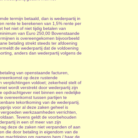
mde termijn betaald, dan is wederpartij in
 een rente te berekenen van 1,5% rente per
et niet of niet tijdig betalen van
en minimum van Euro 250,00 Bovenstaande
termijnen is overeengekomen bijvoorbeeld
ne betaling strekt steeds ter afdoening
ermeldt de wederpartij dat de voldoening
horting, anders dan wederpartij volgens de
 betaling van openstaande facturen,
overeenkomst op deze rustende
 verplichtingen voldoet; zekerheid stelt of
iet wordt verstrekt door wederpartij zijn
e opdrachtgever niet binnen een redelijke
 de overeenkomst tussen partijen te
enbare tekortkoming van de wederpartij.
prijs voor al deze zaken geheel is
te vergoeden werkzaamheden verrichten,
voldaan. Tevens geldt de voorbehouden
rpartij in een of meer van zijn
 mag deze de zaken niet verpanden of aan
ken die door betaling in eigendom van de
lsdan machtiging om namens hem / haar de