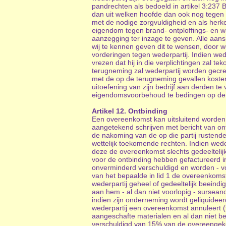
pandrechten als bedoeld in artikel 3:237
dan uit welken hoofde dan ook nog tege
met de nodige zorgvuldigheid en als herk
eigendom tegen brand- ontploffings- en w
aanzegging ter inzage te geven. Alle aan
wij te kennen geven dit te wensen, door 
vorderingen tegen wederpartij. Indien wed
vrezen dat hij in die verplichtingen zal 
terugneming zal wederpartij worden gecre
met de op de terugneming gevallen koste
uitoefening van zijn bedrijf aan derden te
eigendomsvoorbehoud te bedingen op de vo
Artikel 12. Ontbinding
Een overeenkomst kan uitsluitend worden bee
aangetekend schrijven met bericht van ont
de nakoming van de op die partij rustend
wettelijk toekomende rechten. Indien wede
deze de overeenkomst slechts gedeeltelijk 
voor de ontbinding hebben gefactureerd in
onverminderd verschuldigd en worden - voo
van het bepaalde in lid 1 de overeenkomst
wederpartij geheel of gedeeltelijk beeindig
aan hem - al dan niet voorlopig - surseance
indien zijn onderneming wordt geliquideer
wederpartij een overeenkomst annuleert (t
aangeschafte materialen en al dan niet be
verschuldigd van 15% van de overeengekom