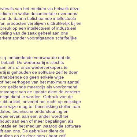
 evenals van het medium via hetwelk deze
k medium en welke documentatie eveneens
van de daarin belichaamde intellectuele
n producten verblijven uitdrukkelijk bij en
reuk op een intellectueel of industrieel
andeling van de zaak geheel aan ons
erkent zonder voorafgaande schriftelijke
 c.q. ontbindende voorwaarde dat de
etaalt. De wederpartij is slechts
 aan ons of onze wederverkopers te
tij is gehouden de software zelf te doen
chthebbende op geen enkele wijze
 of het verhogen van het maximum aantal
rvoor geldende meerprijs als voorkomend
 ontvangst van de update dient de eerdere
etigd dient te worden. Gebruik van de
it artikel, onverlet het recht op volledige
ele wijze mag ter beschikking stellen aan
pdates, technische ondersteuning en
opie ervan aan een ander wordt ter
t houdt aan een of meer bepalingen als
entatie en het medium waarop de software
ft aan ons. De gebruiker dient de
ruiken op de door hem / haar zelf