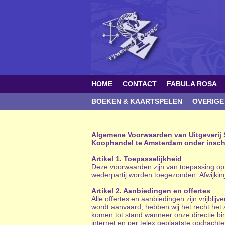
HOME
CONTACT
FABULA ROSA
BOEKEN & KAARTSPELEN
OVERIGE
Algemene Voorwaarden van Uitgeverij S
Koophandel te Amsterdam onder inschr
Artikel 1. Toepasselijkheid
Deze voorwaarden zijn van toepassing op 
wederpartij worden toegezonden. Afwijking
Artikel 2. Aanbiedingen en offertes
Alle offertes en aanbiedingen zijn vrijblij
wordt aanvaard, hebben wij het recht he
komen tot stand wanneer onze directie bin
internet en per telex geplaatste opdracht