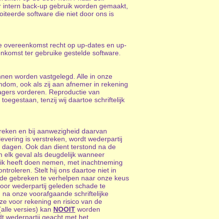
r intern back-up gebruik worden gemaakt,
iteerde software die niet door ons is
ie overeenkomst recht op up-dates en up-
enkomst ter gebruike gestelde software.
nen worden vastgelegd. Alle in onze
dom, ook als zij aan afnemer in rekening
ragers vorderen. Reproductie van
egestaan, tenzij wij daartoe schriftelijk
breken en bij aanwezigheid daarvan
vering is verstreken, wordt wederpartij
8 dagen. Ook dan dient terstond na de
 elk geval als deugdelijk wanneer
ruik heeft doen nemen, met inachtneming
troleren. Stelt hij ons daartoe niet in
 de gebreken te verhelpen naar onze keus
 door wederpartij geleden schade te
 na onze voorafgaande schriftelijke
ze voor rekening en risico van de
alle versies) kan
NOOIT
worden
t wederpartij geacht met het