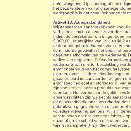
en/of weigering. Opschorting of beeindig
het bezit te stellen van al onze eigendom
wederpartij is in dat geval gehouden ters
Artikel 13. Aansprakelijkheid
Wij aanvaarden aansprakelijkheid voor do
verbintenis, indien en voor zover deze aa
Indien de verzekeraar om enige reden nie
5.000,00 . In afwijking van lid 1 en lid 
of door het gebruik daarvan voor een and
verminderde goodwill in het bedrijf of bero
gegevens afkomstig van de wederpartij. De 
verlies van gegevens. De wederpartij zor
wederpartij aan ons ter beschikking worde
en/of onderhoud van het computersysteem
overeenkomst; - iedere tekortkoming van d
gecontroleerd is, aanvaarden wij geen enk
en/of specifiek doel en storingen in, van
zijn van verschil tussen produkt en docu
voordoen. Het vorenstaande geldt in voll
ondergeschikten zijn wij slechts aansprake
tot de uitkering die onze verzekering doet
gebruik van gegevens welke ons door of va
volledige vrijwaring aan ons. Wij zijn ge
vast te staan dat dor ons geen inbreuk op
opzet of grove schuld van ons of een va
wij niet aansprakelijk zijn dient wederpa