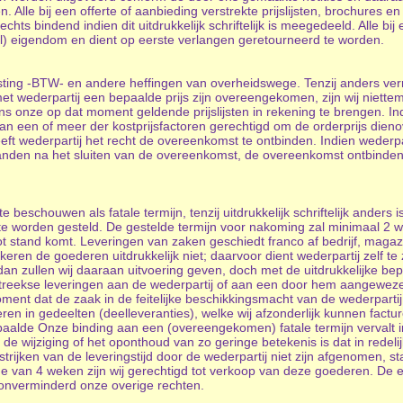
. Alle bij een offerte of aanbieding verstrekte prijslijsten, brochures
hts bindend indien dit uitdrukkelijk schriftelijk is meegedeeld. Alle bij
ueel) eigendom en dient op eerste verlangen geretourneerd te worden.
lasting -BTW- en andere heffingen van overheidswege. Tenzij anders ve
met wederpartij een bepaalde prijs zijn overeengekomen, zijn wij niettem
ens onze op dat moment geldende prijslijsten in rekening te brengen. I
van een of meer der kostprijsfactoren gerechtigd om de orderprijs die
t wederpartij het recht de overeenkomst te ontbinden. Indien wederpar
aanden na het sluiten van de overeenkomst, de overeenkomst ontbinde
 beschouwen als fatale termijn, tenzij uitdrukkelijk schriftelijk anders i
ke te worden gesteld. De gestelde termijn voor nakoming zal minimaal 2
 stand komt. Leveringen van zaken geschiedt franco af bedrijf, magazi
ekeren de goederen uitdrukkelijk niet; daarvoor dient wederpartij zelf te
an zullen wij daaraan uitvoering geven, doch met de uitdrukkelijke bepa
chtstreekse leveringen aan de wederpartij of aan een door hem aangewe
oment dat de zaak in de feitelijke beschikkingsmacht van de wederpart
ren in gedeelten (deelleveranties), welke wij afzonderlijk kunnen facture
alde Onze binding aan een (overeengekomen) fatale termijn vervalt ind
j de wijziging of het oponthoud van zo geringe betekenis is dat in redel
ijken van de leveringstijd door de wederpartij niet zijn afgenomen, sta
ode van 4 weken zijn wij gerechtigd tot verkoop van deze goederen. De
 onverminderd onze overige rechten.