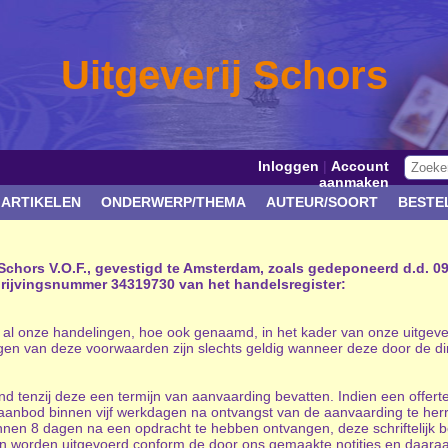
Uitgeverij Schors
Inloggen
|
Account
aanmaken
 ARTIKELEN
ONDERWERP/THEMA
AUTEUR/SOORT
BESTE
chors V.O.F., gevestigd te Amsterdam, zoals gedeponeerd d.d. 09
ijvingsnummer 34319730 van het handelsregister:
al onze handelingen, hoe ook genaamd, in het kader van onze uitgever
en van deze voorwaarden zijn slechts geldig wanneer deze door de direct
vend tenzij deze een termijn van aanvaarding bevatten. Indien een offert
t aanbod binnen vijf werkdagen na ontvangst van de aanvaarding te h
nen 8 dagen na een opdracht te hebben ontvangen, deze schriftelijk bev
en worden uitgevoerd conform de door ons gemaakte notities en daaraan