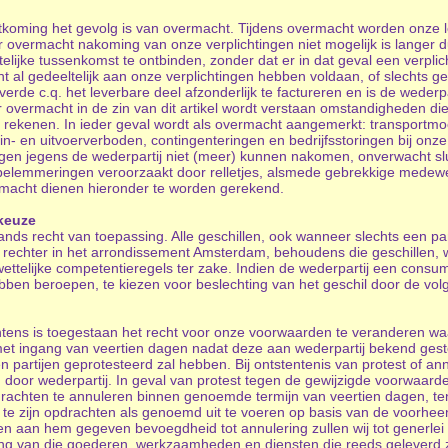
kortkoming het gevolg is van overmacht. Tijdens overmacht worden onze 
 overmacht nakoming van onze verplichtingen niet mogelijk is langer du
ijke tussenkomst te ontbinden, zonder dat er in dat geval een verplic
ht al gedeeltelijk aan onze verplichtingen hebben voldaan, of slechts g
everde c.q. het leverbare deel afzonderlijk te factureren en is de weder
er overmacht in de zin van dit artikel wordt verstaan omstandigheden d
e rekenen. In ieder geval wordt als overmacht aangemerkt: transportmoe
- en uitvoerverboden, contingenteringen en bedrijfsstoringen bij onze
ngen jegens de wederpartij niet (meer) kunnen nakomen, onverwacht slui
emmeringen veroorzaakt door relletjes, alsmede gebrekkige medewerk
macht dienen hieronder te worden gerekend.
mkeuze
ds recht van toepassing. Alle geschillen, ook wanneer slechts een part
rechter in het arrondissement Amsterdam, behoudens die geschillen, 
wettelijke competentieregels ter zake. Indien de wederpartij een consum
ben beroepen, te kiezen voor beslechting van het geschil door de volg
tens is toegestaan het recht voor onze voorwaarden te veranderen wa
 met ingang van veertien dagen nadat deze aan wederpartij bekend geste
partijen geprotesteerd zal hebben. Bij ontstentenis van protest of an
door wederpartij. In geval van protest tegen de gewijzigde voorwaard
rachten te annuleren binnen genoemde termijn van veertien dagen, tenz
d te zijn opdrachten als genoemd uit te voeren op basis van de voorhe
en aan hem gegeven bevoegdheid tot annulering zullen wij tot generle
ing van die goederen, werkzaamheden en diensten die reeds geleverd z