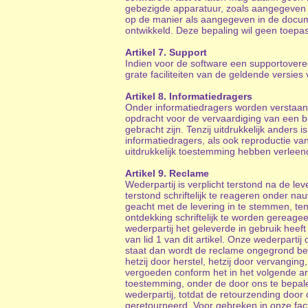
gebezigde apparatuur, zoals aangegeven b
op de manier als aangegeven in de documen
ontwikkeld. Deze bepaling wil geen toepa
Artikel 7. Support
Indien voor de software een supportovere
grate faciliteiten van de geldende versie
Artikel 8. Informatiedragers
Onder informatiedragers worden verstaan 
opdracht voor de vervaardiging van een b
gebracht zijn. Tenzij uitdrukkelijk ander
informatiedragers, als ook reproductie van
uitdrukkelijk toestemming hebben verleen
Artikel 9. Reclame
Wederpartij is verplicht terstond na de 
terstond schriftelijk te reageren onder n
geacht met de levering in te stemmen, te
ontdekking schriftelijk te worden gereag
wederpartij het geleverde in gebruik heef
van lid 1 van dit artikel. Onze wederpartij
staat dan wordt de reclame ongegrond bev
hetzij door herstel, hetzij door vervangin
vergoeden conform het in het volgende ar
toestemming, onder de door ons te bepalen
wederpartij, totdat de retourzending door
geretourneerd. Voor gebreken in onze fac