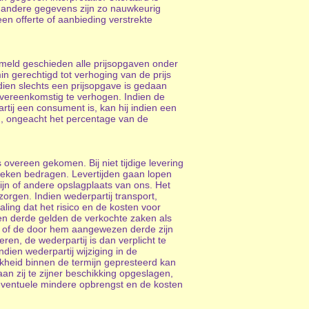
 en andere gegevens zijn zo nauwkeurig
 een offerte of aanbieding verstrekte
rmeld geschieden alle prijsopgaven onder
in gerechtigd tot verhoging van de prijs
ndien slechts een prijsopgave is gedaan
novereenkomstig te verhogen. Indien de
tij een consument is, kan hij indien een
n, ongeacht het percentage van de
s overeen gekomen. Bij niet tijdige levering
 weken bedragen. Levertijden gaan lopen
jn of andere opslagplaats van ons. Het
 zorgen. Indien wederpartij transport,
ling dat het risico en de kosten voor
zen derde gelden de verkochte zaken als
ij of de door hem aangewezen derde zijn
ren, de wederpartij is dan verplicht te
ien wederpartij wijziging in de
ijkheid binnen de termijn gepresteerd kan
an zij te zijner beschikking opgeslagen,
 eventuele mindere opbrengst en de kosten