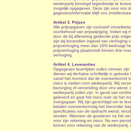
wederpartij bevoegd tegenbewijs te leveren
mogelijk opgegeven. Deze zijn voor ons slec
gegevens/informatie blijft ons (intellect
Artikel 3. Prijzen
Alle prijsopgaven zijn exclusief omzetbe
voorbehoud van prijswijziging. Indien wij 
door de bij aflevering geldende prijs volg
zijn wij bovendien ingeval van verhoging 
prijsverhoging meer dan 10% bedraagt heef
prijsverhoging plaatsvindt binnen drie m
verhoging.
Artikel 4. Leveranties
Opgegeven levertijden zullen nimmer zijn te
dienen wij derhalve schriftelijk in gebre
vanaf het moment dat de overeenkomst tot
risico is nadien voor wederpartij. Wij verz
bezorging of verzending door ons wenst, d
wederpartij zullen zijn. In geval van re
geleverd en gaat het risico over op het m
overgegaan. Wij zijn gerechtigd om te leve
betalen overeenkomstig het hieronder bepa
specificaties van de opdracht wenst, tenzi
worden. Wanneer de goederen na het verstr
voor zijn rekening en risico. Na een peri
komen voor rekening van de wederpartij,