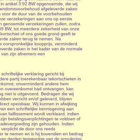
 in artikel 3:92 BW opgenoemde, die wij
eigendomsvoorbehoud afgeleverde zaken
en voor de duur van de voorbehouden
eze verzekeringen aan ons op eerste
an genoemde verzekeringen zullen, zodra
239 BW, tot meerdere zekerheid van onze
kortschiet of ons goede grond geeft te
everde zaken terug te nemen. Na
 oorspronkelijke koopprijs, verminderd
everde zaken in het kader van de normale
t van zijn afnemers een
hriftelijke verklaring gericht bij
ere partij toerekenbaar tekortschieten in
reenkomst, onverminderd andere hem
n een overeenkomst had ontvangen, kan
g niet is uitgevoerd. Bedragen die wij
ben verricht en/of geleverd, blijven
rect opeisbaar. Wij kunnen in afwijking
an een schriftelijke kennisgeving aan
 van faillissement wordt verklaard, indien
zijn betalingsverplichtingen te voldoen of
chadevergoeding zijn gehouden. Indien
 verplicht de door ons reeds
ver te nemen en is hij bovendien en bedrag
 van derden tengevolge van de annulering