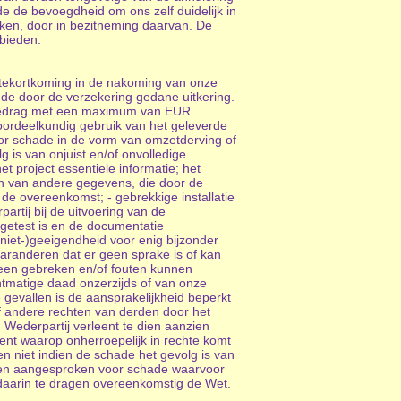
e de bevoegdheid om ons zelf duidelijk in
maken, door in bezitneming daarvan. De
 bieden.
 tekortkoming in de nakoming van onze
 de door de verzekering gedane uitkering.
uurbedrag met een maximum van EUR
noordeelkundig gebruik van het geleverde
oor schade in de vorm van omzetderving of
g is van onjuist en/of onvolledige
t project essentiele informatie; het
en van andere gegevens, die door de
de overeenkomst; - gebrekkige installatie
tij bij de uitvoering van de
 getest is en de documentatie
niet-)geeigendheid voor enig bijzonder
garanderen dat er geen sprake is of kan
 geen gebreken en/of fouten kunnen
htmatige daad onzerzijds of van onze
e gevallen is de aansprakelijkheid beperkt
 of andere rechten van derden door het
 Wederpartij verleent te dien aanzien
ment waarop onherroepelijk in rechte komt
n niet indien de schade het gevolg is van
rden aangesproken voor schade waarvoor
s daarin te dragen overeenkomstig de Wet.