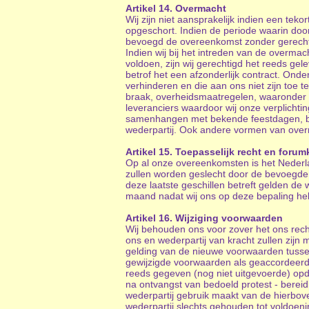
Artikel 14. Overmacht
Wij zijn niet aansprakelijk indien een te
opgeschort. Indien de periode waarin door
bevoegd de overeenkomst zonder gerechtel
Indien wij bij het intreden van de overmac
voldoen, zijn wij gerechtigd het reeds gel
betrof het een afzonderlijk contract. Ond
verhinderen en die aan ons niet zijn toe t
braak, overheidsmaatregelen, waaronder in
leveranciers waardoor wij onze verplichti
samenhangen met bekende feestdagen, bel
wederpartij. Ook andere vormen van over
Artikel 15. Toepasselijk recht en foru
Op al onze overeenkomsten is het Nederlan
zullen worden geslecht door de bevoegde 
deze laatste geschillen betreft gelden de 
maand nadat wij ons op deze bepaling heb
Artikel 16. Wijziging voorwaarden
Wij behouden ons voor zover het ons rech
ons en wederpartij van kracht zullen zijn
gelding van de nieuwe voorwaarden tussen 
gewijzigde voorwaarden als geaccordeerd 
reeds gegeven (nog niet uitgevoerde) opd
na ontvangst van bedoeld protest - berei
wederpartij gebruik maakt van de hierbov
wederpartij slechts gehouden tot voldoen