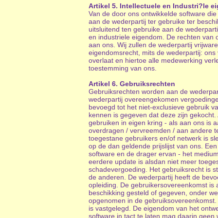
Artikel 5. Intellectuele en Industri?le 
Van de door ons ontwikkelde software die
aan de wederpartij ter gebruike ter besc
uitsluitend ten gebruike aan de wederpar
en industriele eigendom. De rechten van on
aan ons. Wij zullen de wederpartij vrijwa
eigendomsrecht, mits de wederpartij: ons 
overlaat en hiertoe alle medewerking verle
toestemming van ons.
Artikel 6. Gebruiksrechten
Gebruiksrechten worden aan de wederparti
wederpartij overeengekomen vergoedingen a
bevoegd tot het niet-exclusieve gebruik 
kennen is gegeven dat deze zijn gekocht. 
gebruiken in eigen kring - als aan ons i
overdragen / vervreemden / aan andere t
toegestane gebruikers en/of netwerk is s
op de dan geldende prijslijst van ons. E
software en de drager ervan - het medium
eerdere update is alsdan niet meer toegest
schadevergoeding. Het gebruiksrecht is st
de anderen. De wederpartij heeft de bevo
opleiding. De gebruikersovereenkomst is
beschikking gesteld of gegeven, onder wel
opgenomen in de gebruiksovereenkomst. D
is vastgelegd. De eigendom van het ontwe
software in tact te laten mag daarin gee