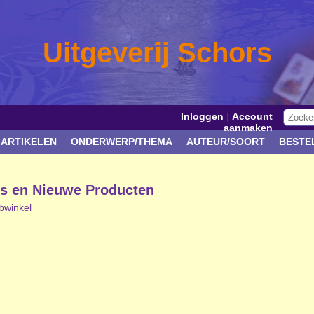
Uitgeverij Schors
Inloggen
|
Account
aanmaken
 ARTIKELEN
ONDERWERP/THEMA
AUTEUR/SOORT
BESTE
rs en Nieuwe Producten
ebwinkel