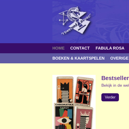
HOME
CONTACT
FABULA ROSA
BOEKEN & KAARTSPELEN
OVERIGE
Bestselle
Bekijk in de w