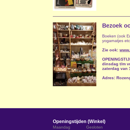
Bezoek oo
Boeken (ook Eng
yogamatjes etc
Zie ook:
www.
OPENINGSTI
dinsdag t/m vr
zaterdag van 1
Adres: Rozen
Openingstijden (Winkel)
Maandag
Gesloten