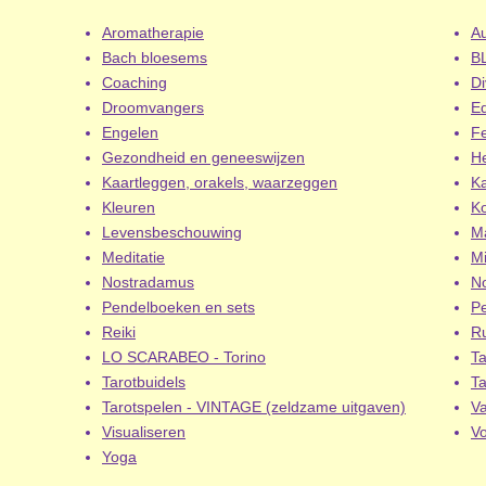
Aromatherapie
Au
Bach bloesems
B
Coaching
Di
Droomvangers
Ed
Engelen
F
Gezondheid en geneeswijzen
H
Kaartleggen, orakels, waarzeggen
K
Kleuren
Ko
Levensbeschouwing
M
Meditatie
Mi
Nostradamus
No
Pendelboeken en sets
P
Reiki
R
LO SCARABEO - Torino
Ta
Tarotbuidels
Ta
Tarotspelen - VINTAGE (zeldzame uitgaven)
V
Visualiseren
V
Yoga