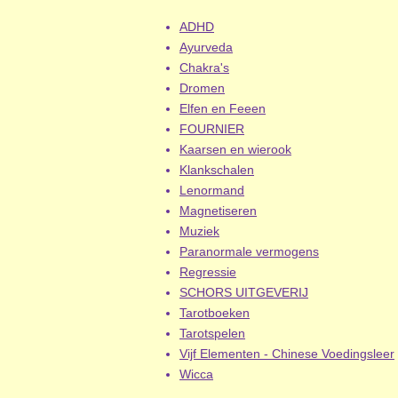
ADHD
Ayurveda
Chakra's
Dromen
Elfen en Feeen
FOURNIER
Kaarsen en wierook
Klankschalen
Lenormand
Magnetiseren
Muziek
Paranormale vermogens
Regressie
SCHORS UITGEVERIJ
Tarotboeken
Tarotspelen
Vijf Elementen - Chinese Voedingsleer
Wicca