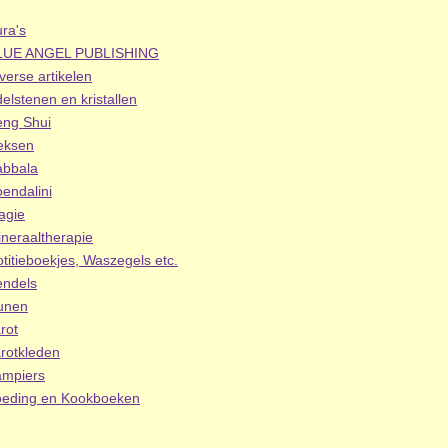
ra's
LUE ANGEL PUBLISHING
verse artikelen
elstenen en kristallen
eng Shui
eksen
abbala
endalini
agie
neraaltherapie
titieboekjes, Waszegels etc.
endels
unen
rot
rotkleden
ampiers
oeding en Kookboeken