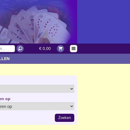
€ 0,00
LLEN
en op