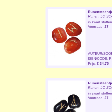
Runensteentje
Runen
,
LO SCA
in zwart stoff
Voorraad:
27
AUTEUR/SOO
ISBN/CODE: 
Prijs:
€ 34,75
Runensteentj
Runen
,
LO SCA
in zwart stoff
Voorraad:
27