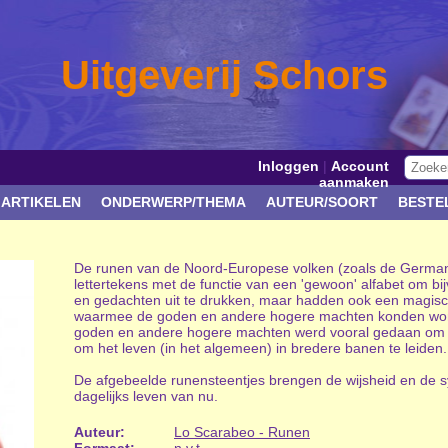
Uitgeverij Schors
Inloggen
|
Account
aanmaken
 ARTIKELEN
ONDERWERP/THEMA
AUTEUR/SOORT
BESTE
De runen van de Noord-Europese volken (zoals de Germane
lettertekens met de functie van een 'gewoon' alfabet om 
en gedachten uit te drukken, maar hadden ook een magische
waarmee de goden en andere hogere machten konden wor
goden en andere hogere machten werd vooral gedaan om (
om het leven (in het algemeen) in bredere banen te leiden.
De afgebeelde runensteentjes brengen de wijsheid en de s
dagelijks leven van nu.
Auteur:
Lo Scarabeo - Runen