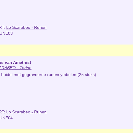
RT:
Lo Scarabeo - Runen
RUNE03
es van Amethist
RABEO - Torino
en buidel met gegraveerde runensymbolen (25 stuks)
RT:
Lo Scarabeo - Runen
RUNE04