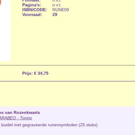
Formaat:
n.v.t.
Pagina's:
n.v.t.
ISBN/CODE:
RUNE09
Voorraad:
29
Prijs:
€ 34,75
es van Rozenkwarts
RABEO - Torino
en buidel met gegraveerde runensymbolen (25 stuks)