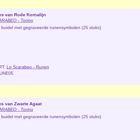
s van Rode Kornalijn
RABEO - Torino
en buidel met gegraveerde runensymbolen (25 stuks)
RT:
Lo Scarabeo - Runen
RUNE05
es van Zwarte Agaat
RABEO - Torino
en buidel met gegraveerde runensymbolen (25 stuks)