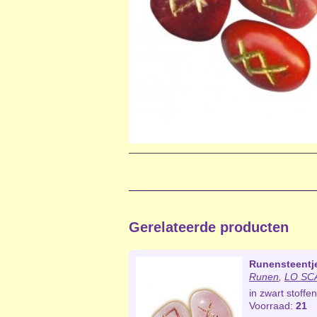
Gerelateerde producten
Runensteentj
Runen
,
LO SCA
in zwart stoff
Voorraad:
21