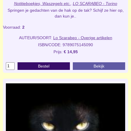
Notitieboekjes, Waszegels etc.
,
LO SCARABEO - Torino
Springen je gedachten van de hak op de tak? Schijf ze hier op,
dan kun je..
Voorraad:
2
AUTEUR/SOORT:
Lo Scarabeo - Overige artikelen
ISBN/CODE: 9789075145090
Prijs:
€ 14,95
Bestel
Bekijk