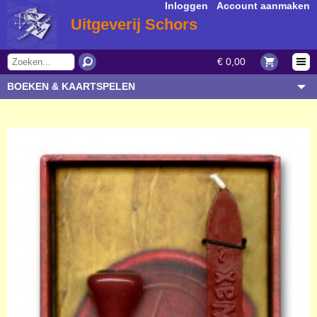
Inloggen
|
Account aanmaken
Uitgeverij Schors
€ 0,00
BOEKEN & KAARTSPELEN
OVERIGE ARTIKELEN
ONDERWERP/THEMA
AUTEUR/SOORT
BESTELLEN