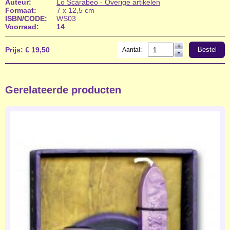
Auteur:
Lo Scarabeo - Overige artikelen
Formaat:
7 x 12,5 cm
ISBN/CODE:
WS03
Voorraad:
14
Prijs:
€ 19,50
Bestel
Aantal:
Gerelateerde producten