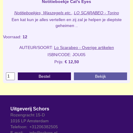
Notitieboekje Cat's Eyes
Notitieboekjes, Waszegels etc.
,
LO SCARABEO - Torino
Een kat kun je alles vertellen en zij zal je helpen je dieptste
geheimen ..
Voorraad:
12
AUTEUR/SOORT:
Lo Scarabeo - Overige artikelen
ISBN/CODE: JOU05
Prijs:
€ 12,50
Bestel
Bekijk
Uitgeverij Schors
Rozengracht 15-D
1016 LP Amsterdam
Telefoon:
+31206382505
E-mail:
info@schors.nl