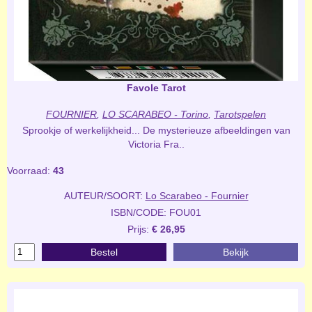
Favole Tarot
FOURNIER
,
LO SCARABEO - Torino
,
Tarotspelen
Sprookje of werkelijkheid... De mysterieuze afbeeldingen van
Victoria Fra..
Voorraad:
43
AUTEUR/SOORT:
Lo Scarabeo - Fournier
ISBN/CODE: FOU01
Prijs:
€ 26,95
Bestel
Bekijk