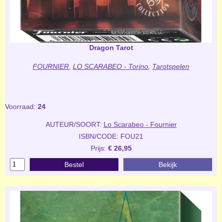
Dragon Tarot
FOURNIER
,
LO SCARABEO - Torino
,
Tarotspelen
Voorraad:
24
AUTEUR/SOORT:
Lo Scarabeo - Fournier
ISBN/CODE: FOU21
Prijs:
€ 26,95
Bestel
Bekijk