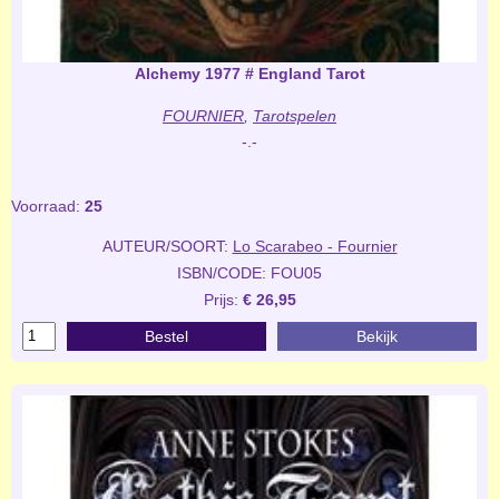
Alchemy 1977 # England Tarot
FOURNIER
,
Tarotspelen
-.-
Voorraad:
25
AUTEUR/SOORT:
Lo Scarabeo - Fournier
ISBN/CODE: FOU05
Prijs:
€ 26,95
Bestel
Bekijk