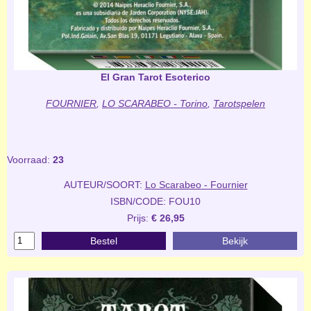
El Gran Tarot Esoterico
FOURNIER
,
LO SCARABEO - Torino
,
Tarotspelen
Voorraad:
23
AUTEUR/SOORT:
Lo Scarabeo - Fournier
ISBN/CODE: FOU10
Prijs:
€ 26,95
Bestel
Bekijk