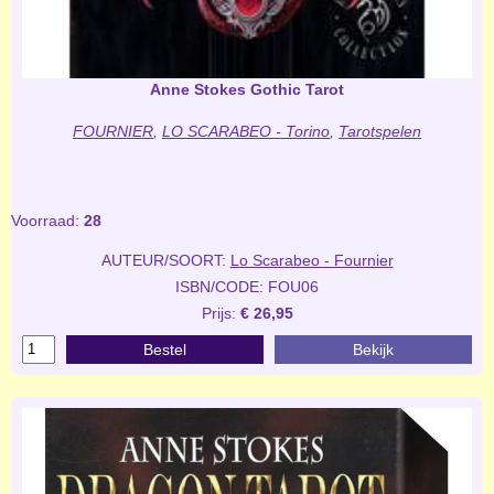
Anne Stokes Gothic Tarot
FOURNIER
,
LO SCARABEO - Torino
,
Tarotspelen
Voorraad:
28
AUTEUR/SOORT:
Lo Scarabeo - Fournier
ISBN/CODE: FOU06
Prijs:
€ 26,95
Bestel
Bekijk