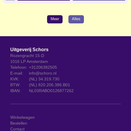
Meer
Alles
Uitgeverij Schors
Rozengracht 15-D
1016 LP Amsterdam
Telefoon:
+31206382505
E-mail:
info@schors.nl
KVK:
(NL) 34.319.730
BTW:
(NL) 820.206.386.B01
IBAN:
NL03RABO0126877262
Winkelwagen
Bestellen
Contact