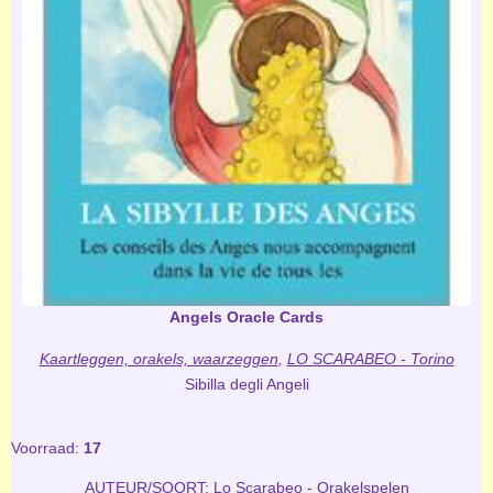
Angels Oracle Cards
Kaartleggen, orakels, waarzeggen
,
LO SCARABEO - Torino
Sibilla degli Angeli
Voorraad:
17
AUTEUR/SOORT:
Lo Scarabeo - Orakelspelen