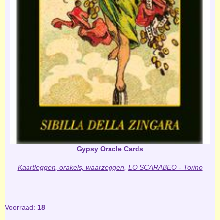
Gypsy Oracle Cards
Kaartleggen, orakels, waarzeggen
,
LO SCARABEO - Torino
Voorraad:
18