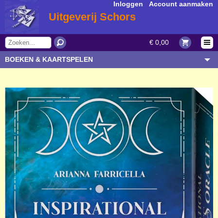
Inloggen
|
Account aanmaken
Uitgeverij Schors
€ 0,00
BOEKEN & KAARTSPELEN
OVERIGE ARTIKELEN
ONDERWERP/THEMA
AUTEUR/SOORT
BESTELLEN