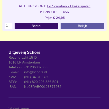
AUTEUR/SOORT:
Lo Scarabeo - Orakelspelen
ISBN/CODE: EX56
Prijs:
€ 24,95
Bestel
Bekijk
Uitgeverij Schors
Rozengracht 15-D
1016 LP Amsterdam
Telefoon:
+31206382505
E-mail:
info@schors.nl
KVK:
(NL) 34.319.730
BTW:
(NL) 820.206.386.B01
IBAN:
NL03RABO0126877262
Winkelwagen