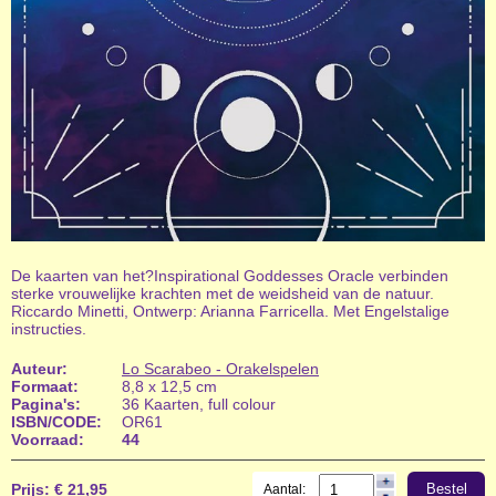
De kaarten van het?Inspirational Goddesses Oracle verbinden
sterke vrouwelijke krachten met de weidsheid van de natuur.
Riccardo Minetti, Ontwerp: Arianna Farricella. Met Engelstalige
instructies.
Auteur:
Lo Scarabeo - Orakelspelen
Formaat:
8,8 x 12,5 cm
Pagina's:
36 Kaarten, full colour
ISBN/CODE:
OR61
Voorraad:
44
Prijs:
€ 21,95
Bestel
Aantal: