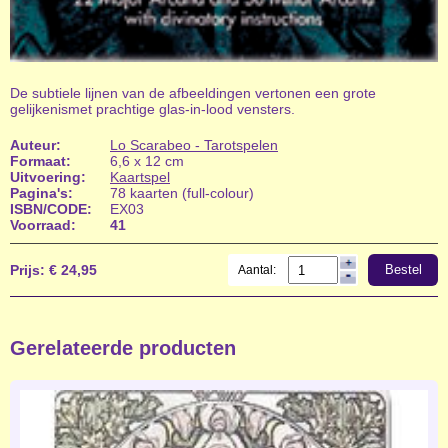
De subtiele lijnen van de afbeeldingen vertonen een grote
gelijkenismet prachtige glas-in-lood vensters.
Auteur:
Lo Scarabeo - Tarotspelen
Formaat:
6,6 x 12 cm
Uitvoering:
Kaartspel
Pagina's:
78 kaarten (full-colour)
ISBN/CODE:
EX03
Voorraad:
41
Prijs:
€ 24,95
Bestel
Aantal:
Gerelateerde producten