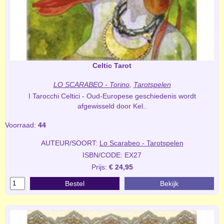
Celtic Tarot
LO SCARABEO - Torino
,
Tarotspelen
I Tarocchi Celtici - Oud-Europese geschiedenis wordt
afgewisseld door Kel..
Voorraad:
44
AUTEUR/SOORT:
Lo Scarabeo - Tarotspelen
ISBN/CODE: EX27
Prijs:
€ 24,95
Bestel
Bekijk