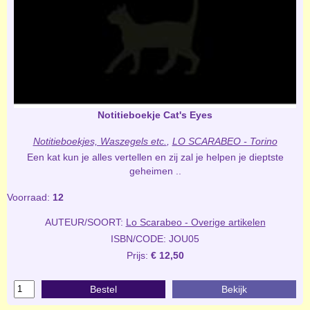
Notitieboekje Cat's Eyes
Notitieboekjes, Waszegels etc.
,
LO SCARABEO - Torino
Een kat kun je alles vertellen en zij zal je helpen je dieptste
geheimen ..
Voorraad:
12
AUTEUR/SOORT:
Lo Scarabeo - Overige artikelen
ISBN/CODE: JOU05
Prijs:
€ 12,50
Bestel
Bekijk