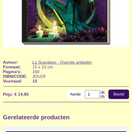
Auteur:
Lo Scarabeo - Overige artikelen
Formaat:
15 x 21 cm
Pagina's:
160
ISBN/CODE:
JOU29
Voorraad:
15
Prijs:
€ 14,95
Bestel
Aantal:
Gerelateerde producten