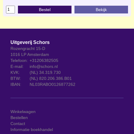
Bestel
Bekijk
Uitgeverij Schors
Rozengracht 15-D
1016 LP Amsterdam
Telefoon:
+31206382505
E-mail:
info@schors.nl
KVK:
(NL) 34.319.730
BTW:
(NL) 820.206.386.B01
IBAN:
NL03RABO0126877262
Winkelwagen
Bestellen
Contact
Informatie boekhandel