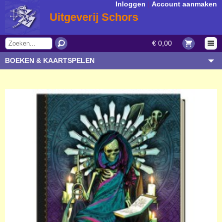
Inloggen
|
Account aanmaken
Uitgeverij Schors
€ 0,00
BOEKEN & KAARTSPELEN
OVERIGE ARTIKELEN
ONDERWERP/THEMA
AUTEUR/SOORT
BESTELLEN