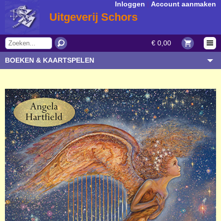
Inloggen
|
Account aanmaken
Uitgeverij Schors
€ 0,00
BOEKEN & KAARTSPELEN
OVERIGE ARTIKELEN
ONDERWERP/THEMA
AUTEUR/SOORT
BESTELLEN