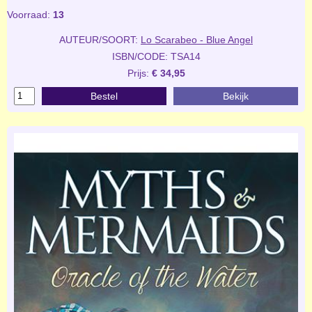
Voorraad:
13
AUTEUR/SOORT:
Lo Scarabeo - Blue Angel
ISBN/CODE: TSA14
Prijs:
€ 34,95
Bestel
Bekijk