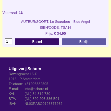
Voorraad:
16
AUTEUR/SOORT:
Lo Scarabeo - Blue Angel
ISBN/CODE: TSA16
Prijs:
€ 34,95
Bestel
Bekijk
Uitgeverij Schors
Rozengracht 15-D
1016 LP Amsterdam
Telefoon:
+31206382505
E-mail:
info@schors.nl
KVK:
(NL) 34.319.730
BTW:
(NL) 820.206.386.B01
IBAN:
NL03RABO0126877262