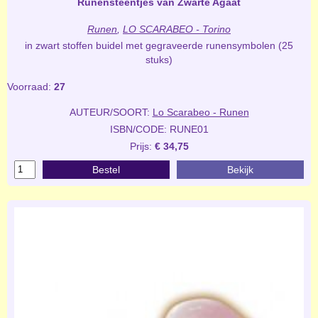
Runensteentjes van Zwarte Agaat
Runen
,
LO SCARABEO - Torino
in zwart stoffen buidel met gegraveerde runensymbolen (25
stuks)
Voorraad:
27
AUTEUR/SOORT:
Lo Scarabeo - Runen
ISBN/CODE: RUNE01
Prijs:
€ 34,75
Bestel
Bekijk