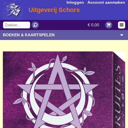
Inloggen
|
Account aanmaken
Uitgeverij Schors
€ 0,00
BOEKEN & KAARTSPELEN
OVERIGE ARTIKELEN
ONDERWERP/THEMA
AUTEUR/SOORT
BESTELLEN