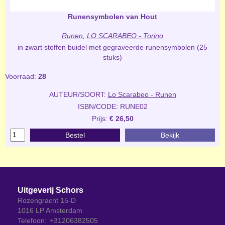
Runensymbolen van Hout
Runen
,
LO SCARABEO - Torino
in zwart stoffen buidel met gegraveerde runensymbolen (25
stuks)
Voorraad:
28
AUTEUR/SOORT:
Lo Scarabeo - Runen
ISBN/CODE: RUNE02
Prijs:
€ 26,50
Bestel
Bekijk
Uitgeverij Schors
Rozengracht 15-D
1016 LP Amsterdam
Telefoon:
+31206382505