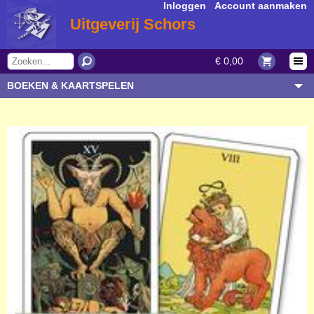
Inloggen
|
Account aanmaken
Uitgeverij Schors
€ 0,00
BOEKEN & KAARTSPELEN
OVERIGE ARTIKELEN
ONDERWERP/THEMA
AUTEUR/SOORT
BESTELLEN