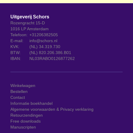
Uitgeverij Schors
Rozengracht 15-D
1016 LP Amsterdam
Telefoon:
+31206382505
E-mail:
info@schors.nl
KVK:
(NL) 34.319.730
BTW:
(NL) 820.206.386.B01
IBAN:
NL03RABO0126877262
Winkelwagen
Bestellen
Contact
Informatie boekhandel
Algemene voorwaarden & Privacy verklaring
Retourzendingen
Free downloads
Manuscripten