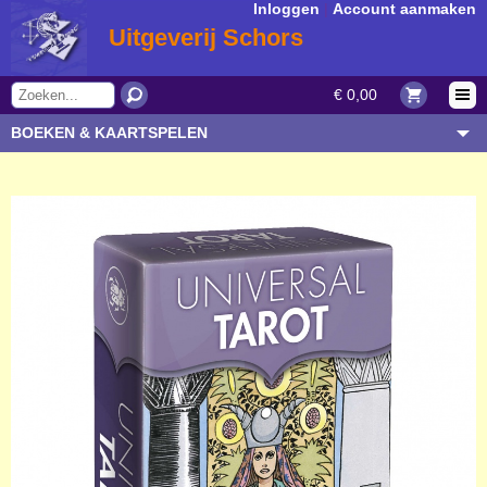
Inloggen
|
Account aanmaken
Uitgeverij Schors
€ 0,00
BOEKEN & KAARTSPELEN
OVERIGE ARTIKELEN
ONDERWERP/THEMA
AUTEUR/SOORT
BESTELLEN