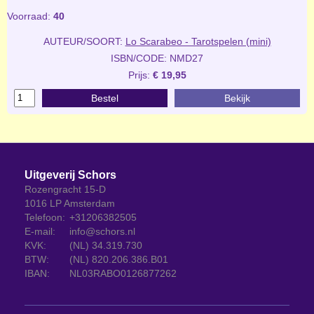
Voorraad:
40
AUTEUR/SOORT:
Lo Scarabeo - Tarotspelen (mini)
ISBN/CODE: NMD27
Prijs:
€ 19,95
Bestel
Bekijk
Uitgeverij Schors
Rozengracht 15-D
1016 LP Amsterdam
Telefoon:
+31206382505
E-mail:
info@schors.nl
KVK:
(NL) 34.319.730
BTW:
(NL) 820.206.386.B01
IBAN:
NL03RABO0126877262