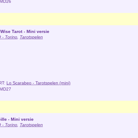
NMD26
 Wise Tarot - Mini versie
- Torino
,
Tarotspelen
RT:
Lo Scarabeo - Tarotspelen (mini)
NMD27
ille - Mini versie
- Torino
,
Tarotspelen