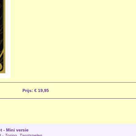
Prijs:
€ 19,95
t - Mini versie
- Torino
,
Tarotspelen