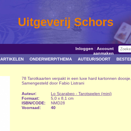
Uitgeverij Schors
Inloggen
|
Account
aanmaken
 ARTIKELEN
ONDERWERP/THEMA
AUTEUR/SOORT
BESTE
78 Tarotkaarten verpakt in een luxe hard kartonnen doosje. 
Samengesteld door Fabio Listrani
Auteur:
Lo Scarabeo - Tarotspelen (mini)
Formaat:
5,0 x 8,1 cm
ISBN/CODE:
NMD28
Voorraad:
40