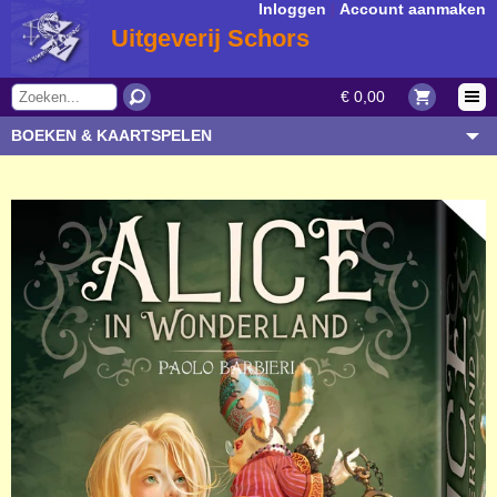
Inloggen
|
Account aanmaken
Uitgeverij Schors
€ 0,00
BOEKEN & KAARTSPELEN
OVERIGE ARTIKELEN
ONDERWERP/THEMA
AUTEUR/SOORT
BESTELLEN