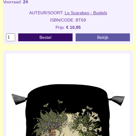
Voorraad:
24
AUTEUR/SOORT:
Lo Scarabeo - Buidels
ISBN/CODE: BT69
Prijs:
€ 10,95
Bestel
Bekijk