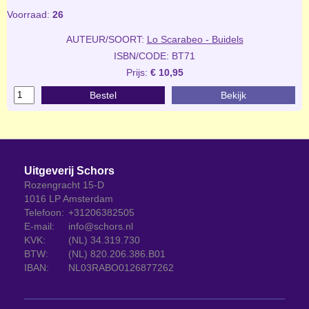
Voorraad:
26
AUTEUR/SOORT:
Lo Scarabeo - Buidels
ISBN/CODE: BT71
Prijs:
€ 10,95
Bestel
Bekijk
Uitgeverij Schors
Rozengracht 15-D
1016 LP Amsterdam
Telefoon:
+31206382505
E-mail:
info@schors.nl
KVK:
(NL) 34.319.730
BTW:
(NL) 820.206.386.B01
IBAN:
NL03RABO0126877262