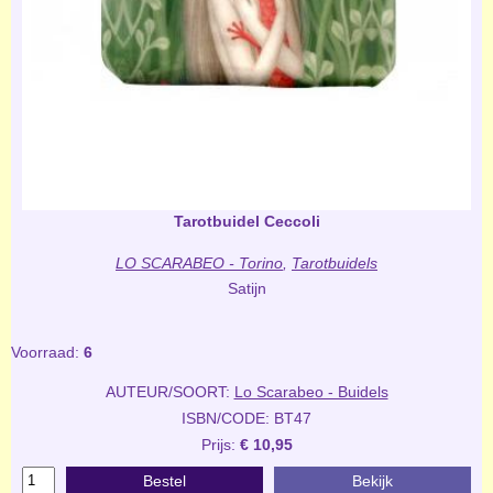
Tarotbuidel Ceccoli
LO SCARABEO - Torino
,
Tarotbuidels
Satijn
Voorraad:
6
AUTEUR/SOORT:
Lo Scarabeo - Buidels
ISBN/CODE: BT47
Prijs:
€ 10,95
Bestel
Bekijk