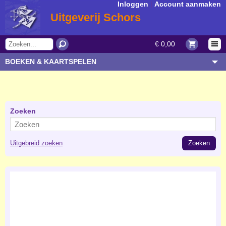
Inloggen
|
Account aanmaken
Uitgeverij Schors
€ 0,00
BOEKEN & KAARTSPELEN
OVERIGE ARTIKELEN
ONDERWERP/THEMA
AUTEUR/SOORT
Zoeken
BESTELLEN
Uitgebreid zoeken