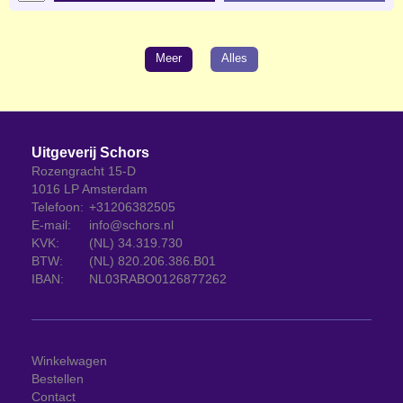
Meer
Alles
Uitgeverij Schors
Rozengracht 15-D
1016 LP Amsterdam
Telefoon:
+31206382505
E-mail:
info@schors.nl
KVK:
(NL) 34.319.730
BTW:
(NL) 820.206.386.B01
IBAN:
NL03RABO0126877262
Winkelwagen
Bestellen
Contact