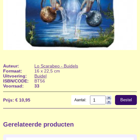
Auteur:
Lo Scarabeo - Buidels
Formaat:
16 x 22,5 cm
Uitvoering:
Buidel
ISBN/CODE:
BT56
Voorraad:
33
Prijs:
€ 10,95
Bestel
Aantal:
Gerelateerde producten