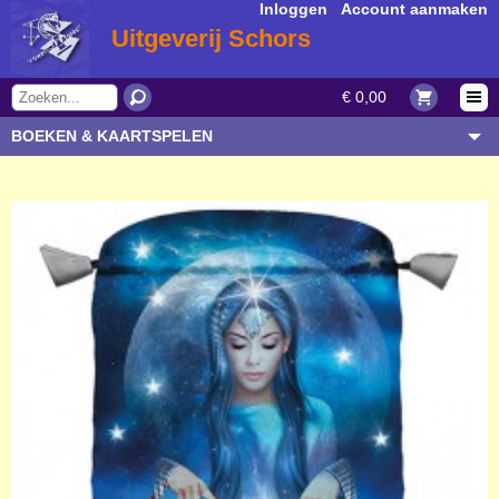
Inloggen
|
Account aanmaken
Uitgeverij Schors
€ 0,00
BOEKEN & KAARTSPELEN
OVERIGE ARTIKELEN
ONDERWERP/THEMA
AUTEUR/SOORT
BESTELLEN