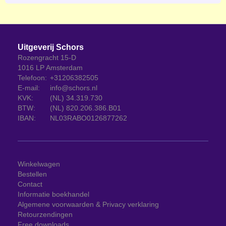
Uitgeverij Schors
Rozengracht 15-D
1016 LP Amsterdam
Telefoon:
+31206382505
E-mail:
info@schors.nl
KVK:
(NL) 34.319.730
BTW:
(NL) 820.206.386.B01
IBAN:
NL03RABO0126877262
Winkelwagen
Bestellen
Contact
Informatie boekhandel
Algemene voorwaarden & Privacy verklaring
Retourzendingen
Free downloads