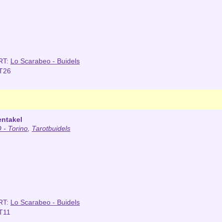
RT:
Lo Scarabeo - Buidels
T26
entakel
- Torino
,
Tarotbuidels
RT:
Lo Scarabeo - Buidels
T11