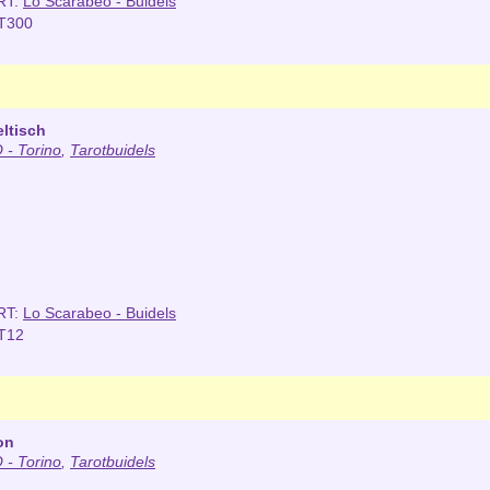
RT:
Lo Scarabeo - Buidels
T300
eltisch
- Torino
,
Tarotbuidels
RT:
Lo Scarabeo - Buidels
T12
on
- Torino
,
Tarotbuidels