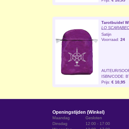
Prijs:
€ 10,95
Tarotbuidel W
LO SCARABEO 
Satijn
Voorraad:
24
AUTEUR/SOO
ISBN/CODE: B
Prijs:
€ 10,95
Openingstijden (Winkel)
Maandag
Gesloten
Dinsdag
12:00 - 17:00