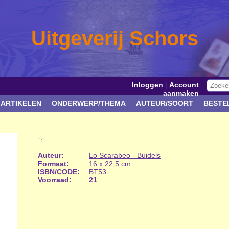
Uitgeverij Schors
Inloggen
|
Account
aanmaken
 ARTIKELEN
ONDERWERP/THEMA
AUTEUR/SOORT
BESTE
-.-
Auteur:
Lo Scarabeo - Buidels
Formaat:
16 x 22,5 cm
ISBN/CODE:
BT53
Voorraad:
21