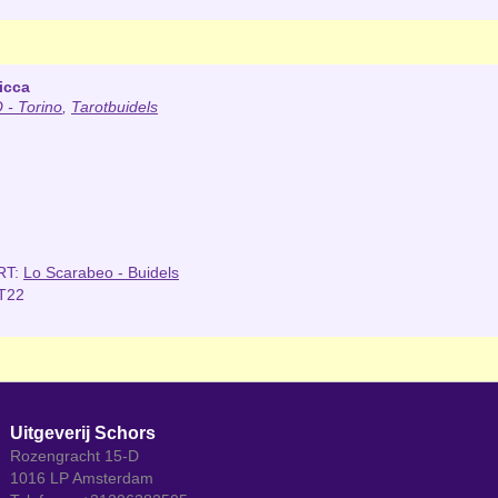
icca
- Torino
,
Tarotbuidels
RT:
Lo Scarabeo - Buidels
T22
Uitgeverij Schors
Rozengracht 15-D
1016 LP Amsterdam