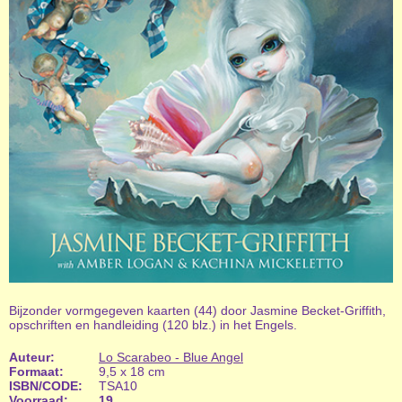
Bijzonder vormgegeven kaarten (44) door Jasmine Becket-Griffith,
opschriften en handleiding (120 blz.) in het Engels.
Auteur:
Lo Scarabeo - Blue Angel
Formaat:
9,5 x 18 cm
ISBN/CODE:
TSA10
Voorraad:
19