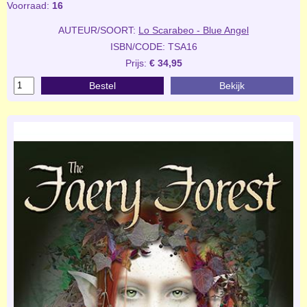
Voorraad:
16
AUTEUR/SOORT:
Lo Scarabeo - Blue Angel
ISBN/CODE: TSA16
Prijs:
€ 34,95
Bestel
Bekijk