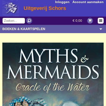
Inloggen
|
Account aanmaken
Uitgeverij Schors
€ 0,00
BOEKEN & KAARTSPELEN
OVERIGE ARTIKELEN
ONDERWERP/THEMA
AUTEUR/SOORT
BESTELLEN