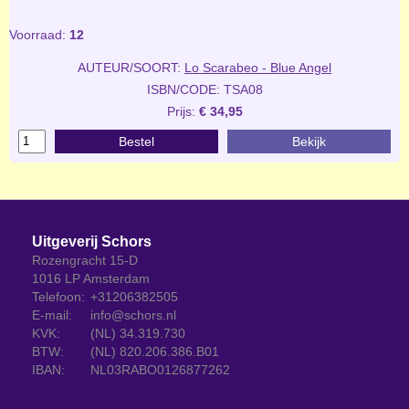
Voorraad:
12
AUTEUR/SOORT:
Lo Scarabeo - Blue Angel
ISBN/CODE: TSA08
Prijs:
€ 34,95
Bestel
Bekijk
Uitgeverij Schors
Rozengracht 15-D
1016 LP Amsterdam
Telefoon:
+31206382505
E-mail:
info@schors.nl
KVK:
(NL) 34.319.730
BTW:
(NL) 820.206.386.B01
IBAN:
NL03RABO0126877262