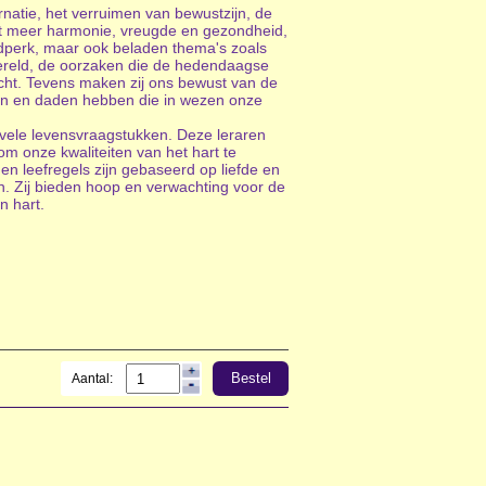
atie, het verruimen van bewustzijn, de
ot meer harmonie, vreugde en gezondheid,
tijdperk, maar ook beladen thema's zoals
ereld, de oorzaken die de hedendaagse
icht. Tevens maken zij ons bewust van de
en en daden hebben die in wezen onze
vele levensvraagstukken. Deze leraren
om onze kwaliteiten van het hart te
en leefregels zijn gebaseerd op liefde en
Zij bieden hoop en verwachting voor de
n hart.
Bestel
Aantal: