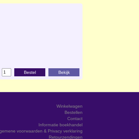
Bestel
Bekijk
Winkelwagen
Bestellen
Contact
Informatie boekhandel
gemene voorwaarden & Privacy verklaring
Retourzendingen