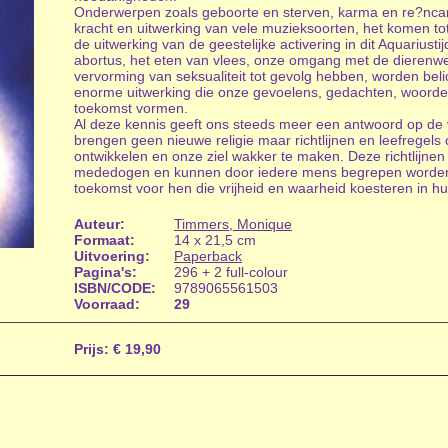
Onderwerpen zoals geboorte en sterven, karma en re?ncarn
kracht en uitwerking van vele muzieksoorten, het komen t
de uitwerking van de geestelijke activering in dit Aquarius
abortus, het eten van vlees, onze omgang met de dierenw
vervorming van seksualiteit tot gevolg hebben, worden bel
enorme uitwerking die onze gevoelens, gedachten, woord
toekomst vormen.
Al deze kennis geeft ons steeds meer een antwoord op de 
brengen geen nieuwe religie maar richtlijnen en leefregels 
ontwikkelen en onze ziel wakker te maken. Deze richtlijnen 
mededogen en kunnen door iedere mens begrepen worden. 
toekomst voor hen die vrijheid en waarheid koesteren in hu
Auteur:
Timmers, Monique
Formaat:
14 x 21,5 cm
Uitvoering:
Paperback
Pagina's:
296 + 2 full-colour
ISBN/CODE:
9789065561503
Voorraad:
29
Prijs:
€ 19,90