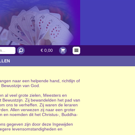
€ 0,00
LLEN
ngen naar een helpende hand, richtlijn of
t Bewustzijn van God.
en al veel grote zielen, Meesters en
t Bewustzijn. Zij bewandelden het pad van
om ons te verheffen. Zij waren de leraren
den. Allen verwezen zij naar een groter
en en noemden dit het Christus-, Buddha-
ie ons gegeven zijn door deze Ingewijden
vroegere levensomstandigheden en