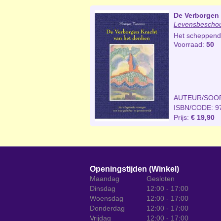
De Verborgen 
Levensbescho
Het scheppend
Voorraad:
50
AUTEUR/SOO
ISBN/CODE: 9
Prijs:
€ 19,90
Openingstijden (Winkel)
Maandag
Gesloten
Dinsdag
12:00 - 17:00
Woensdag
12:00 - 17:00
Donderdag
12:00 - 17:00
Vrijdag
12:00 - 17:00