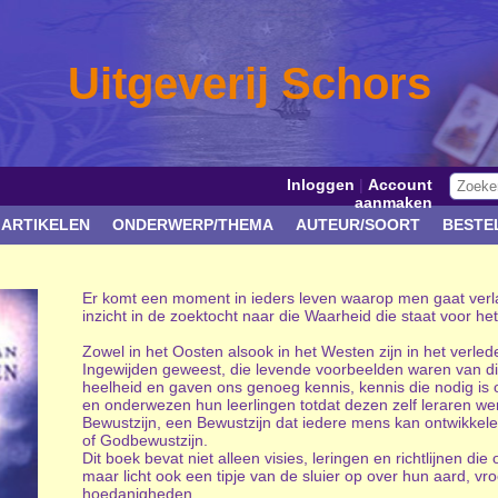
Uitgeverij Schors
Inloggen
|
Account
aanmaken
 ARTIKELEN
ONDERWERP/THEMA
AUTEUR/SOORT
BESTE
Er komt een moment in ieders leven waarop men gaat verla
inzicht in de zoektocht naar die Waarheid die staat voor he
Zowel in het Oosten alsook in het Westen zijn in het verled
Ingewijden geweest, die levende voorbeelden waren van di
heelheid en gaven ons genoeg kennis, kennis die nodig is 
en onderwezen hun leerlingen totdat dezen zelf leraren wer
Bewustzijn, een Bewustzijn dat iedere mens kan ontwikkel
of Godbewustzijn.
Dit boek bevat niet alleen visies, leringen en richtlijnen d
maar licht ook een tipje van de sluier op over hun aard, 
hoedanigheden.