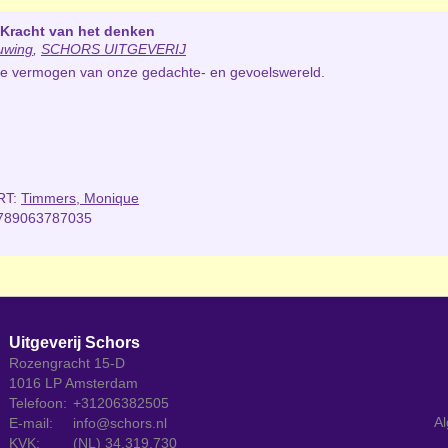
Kracht van het denken
uwing
,
SCHORS UITGEVERIJ
e vermogen van onze gedachte- en gevoelswereld.
RT:
Timmers, Monique
789063787035
Uitgeverij Schors
Rozengracht 15-D
1016 LP Amsterdam
Telefoon:
+31206382505
Al
E-mail:
info@schors.nl
KVK:
(NL) 34.319.730