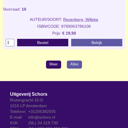
Voorraad:
10
AUTEUR/SOORT:
Revenberg, Willeke
ISBN/CODE: 9789063786106
Prijs:
€ 19,50
Bestel
Bekijk
Meer
Alles
Uitgeverij Schors
Rozengracht 15-D
1016 LP Amsterdam
Telefoon:
+31206382505
E-mail:
info@schors.nl
KVK:
(NL) 34.319.730