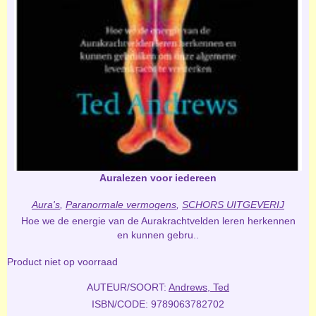
Auralezen voor iedereen
Aura's
,
Paranormale vermogens
,
SCHORS UITGEVERIJ
Hoe we de energie van de Aurakrachtvelden leren herkennen
en kunnen gebru..
Product niet op voorraad
AUTEUR/SOORT:
Andrews, Ted
ISBN/CODE: 9789063782702