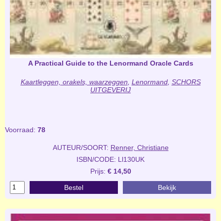
A Practical Guide to the Lenormand Oracle Cards
Kaartleggen, orakels, waarzeggen
,
Lenormand
,
SCHORS
UITGEVERIJ
Voorraad:
78
AUTEUR/SOORT:
Renner, Christiane
ISBN/CODE: Ll130UK
Prijs:
€ 14,50
Bestel
Bekijk