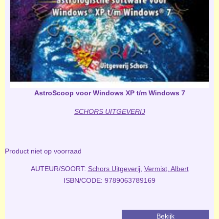
AstroScoop voor Windows XP t/m Windows 7
SCHORS UITGEVERIJ
Product niet op voorraad
AUTEUR/SOORT:
Schors Uitgeverij
,
Vermist, Albert
ISBN/CODE: 9789063789169
Bekijk