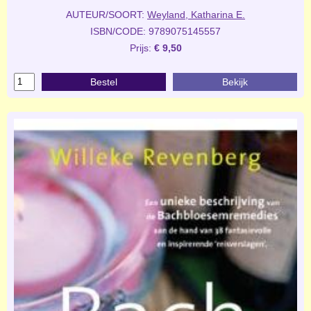
AUTEUR/SOORT:
Weyland, Katharina E.
ISBN/CODE: 9789075145557
Prijs:
€ 9,50
Bestel
Bekijk