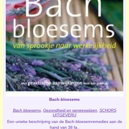
Bach-bloesems
Bach bloesems
,
Gezondheid en geneeswijzen
,
SCHORS
UITGEVERIJ
Een unieke beschrijving van de Bach-bloesemremedies aan de
hand van 38 fa..