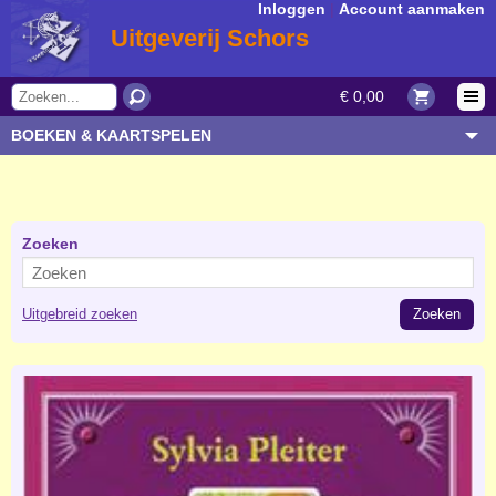
Inloggen
|
Account aanmaken
Uitgeverij Schors
€ 0,00
BOEKEN & KAARTSPELEN
OVERIGE ARTIKELEN
ONDERWERP/THEMA
AUTEUR/SOORT
Zoeken
BESTELLEN
Uitgebreid zoeken