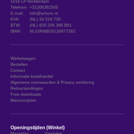
1016 LP Amsterdam
Telefoon:
+31206382505
E-mail:
info@schors.nl
KVK:
(NL) 34.319.730
BTW:
(NL) 820.206.386.B01
IBAN:
NL03RABO0126877262
Winkelwagen
Bestellen
Contact
Informatie boekhandel
Algemene voorwaarden & Privacy verklaring
Retourzendingen
Free downloads
Manuscripten
Openingstijden (Winkel)
Maandag
Gesloten