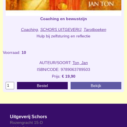
Coaching en bewustzijn
Coaching
,
SCHORS UITGEVERIJ
,
Tarotboeken
Hulp bij zelfsturing en reflectie
Voorraad:
10
AUTEUR/SOORT:
Ton, Jan
ISBN/CODE: 9789063789503
Prijs:
€ 19,90
Bestel
Bekijk
Uitgeverij Schors
Rozengracht 15-D