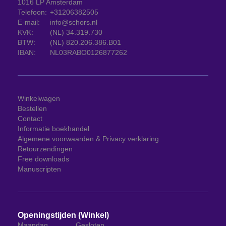
1016 LP Amsterdam
Telefoon:
+31206382505
E-mail:
info@schors.nl
KVK:
(NL) 34.319.730
BTW:
(NL) 820.206.386.B01
IBAN:
NL03RABO0126877262
Winkelwagen
Bestellen
Contact
Informatie boekhandel
Algemene voorwaarden & Privacy verklaring
Retourzendingen
Free downloads
Manuscripten
Openingstijden (Winkel)
Maandag
Gesloten