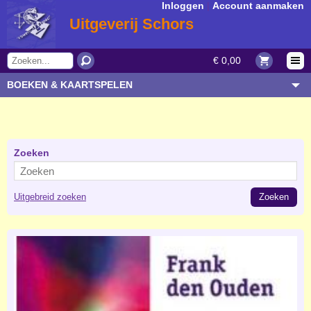
Inloggen
|
Account aanmaken
Uitgeverij Schors
€ 0,00
BOEKEN & KAARTSPELEN
OVERIGE ARTIKELEN
ONDERWERP/THEMA
AUTEUR/SOORT
Zoeken
BESTELLEN
Uitgebreid zoeken