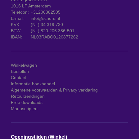
1016 LP Amsterdam
Telefoon:
+31206382505
E-mail:
info@schors.nl
KVK:
(NL) 34.319.730
BTW:
(NL) 820.206.386.B01
IBAN:
NL03RABO0126877262
Winkelwagen
Bestellen
Contact
Informatie boekhandel
Algemene voorwaarden & Privacy verklaring
Retourzendingen
Free downloads
Manuscripten
Openingstijden (Winkel)