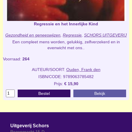
Regressie en het Innerlijke Kind
Gezondheid en geneeswijzen
,
Regressie
,
SCHORS UITGEVERIJ
Een compleet mens worden, gelukkig, zelfverzekerd en in
evenwicht met ons..
Voorraad:
264
AUTEUR/SOORT:
Ouden, Frank den
ISBN/CODE: 9789063785482
Prijs:
€ 15,90
Bestel
Bekijk
Uitgeverij Schors
Rozengracht 15-D