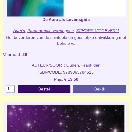
De Aura als Levensgids
Aura's
,
Paranormale vermogens
,
SCHORS UITGEVERIJ
Het bevorderen van de spirituele en geestelijke ontwikkeling met
behulp v..
Voorraad:
29
AUTEUR/SOORT:
Ouden, Frank den
ISBN/CODE: 9789063784515
Prijs:
€ 13,50
Bestel
Bekijk