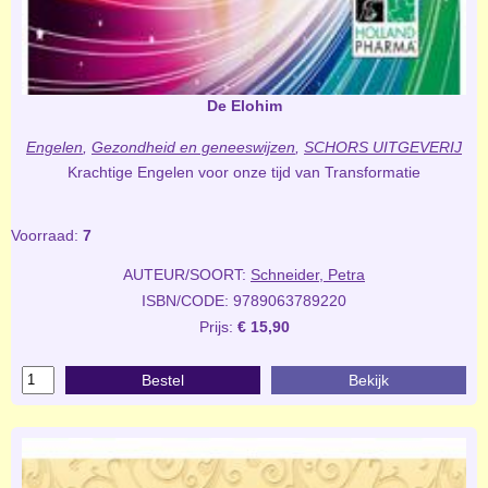
De Elohim
Engelen
,
Gezondheid en geneeswijzen
,
SCHORS UITGEVERIJ
Krachtige Engelen voor onze tijd van Transformatie
Voorraad:
7
AUTEUR/SOORT:
Schneider, Petra
ISBN/CODE: 9789063789220
Prijs:
€ 15,90
Bestel
Bekijk