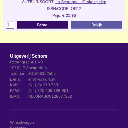
AUTEUR/SOORT:
Lo Scarabeo - Orakelspelen
ISBN/CODE: OR12
Prijs:
€ 21,95
Bestel
Bekijk
Uitgeverij Schors
Rozengracht 15-D
1016 LP Amsterdam
Telefoon:
+31206382505
E-mail:
info@schors.nl
KVK:
(NL) 34.319.730
BTW:
(NL) 820.206.386.B01
IBAN:
NL03RABO0126877262
Winkelwagen