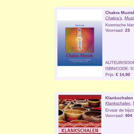
Chakra Muzie
Chakra's
,
Muzi
Kosmische klan
Voorraad:
23
AUTEUR/SOO
ISBN/CODE: 9
Prijs:
€ 14,90
Klankschalen
Klankschalen
,
Ervaar de bijz
Voorraad:
404