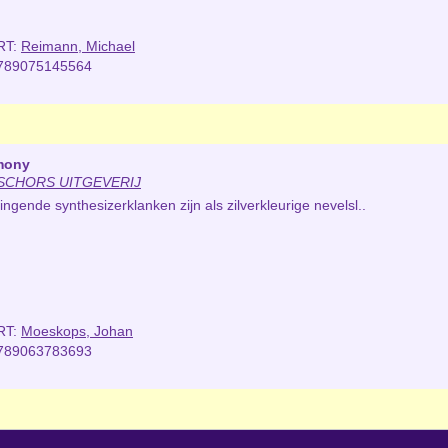
RT:
Reimann, Michael
789075145564
mony
SCHORS UITGEVERIJ
ingende synthesizerklanken zijn als zilverkleurige nevelsl..
RT:
Moeskops, Johan
789063783693