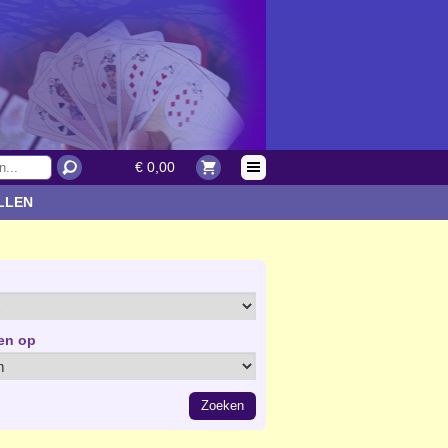
€ 0,00
LLEN
en op