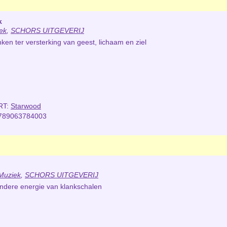
k
ek
,
SCHORS UITGEVERIJ
ken ter versterking van geest, lichaam en ziel
RT:
Starwood
789063784003
Muziek
,
SCHORS UITGEVERIJ
ondere energie van klankschalen