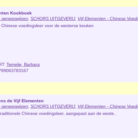
enten Kookboek
 geneeswijzen
,
SCHORS UITGEVERIJ
,
Vijf Elementen - Chinese Voedi
e Chinese voedingsleer voor de westerse keuken
RT:
Temelie, Barbara
789063783167
ns de Vijf Elementen
 geneeswijzen
,
SCHORS UITGEVERIJ
,
Vijf Elementen - Chinese Voedi
 traditionele Chinese voedingsleer, aangepast aan de weste..