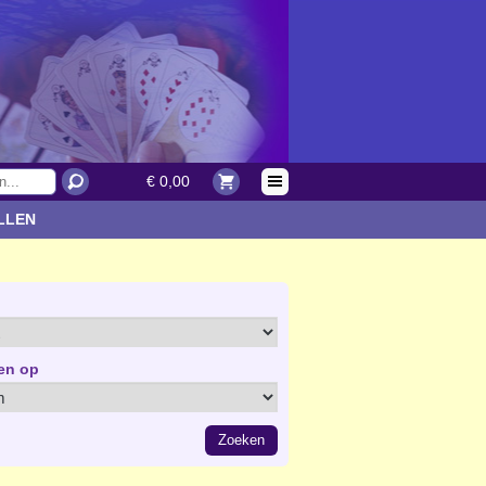
€ 0,00
LLEN
en op