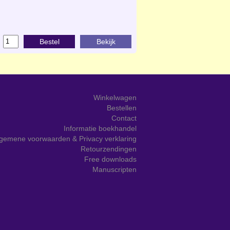
Bestel
Bekijk
Winkelwagen
Bestellen
Contact
Informatie boekhandel
gemene voorwaarden & Privacy verklaring
Retourzendingen
Free downloads
Manuscripten