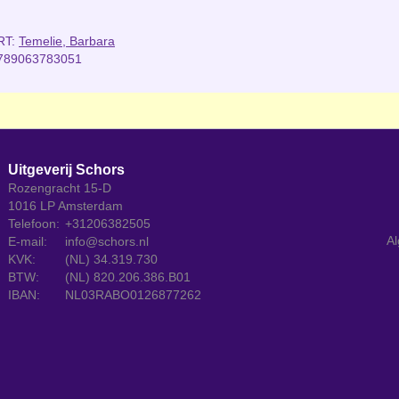
RT:
Temelie, Barbara
789063783051
Uitgeverij Schors
Rozengracht 15-D
1016 LP Amsterdam
Telefoon:
+31206382505
Al
E-mail:
info@schors.nl
KVK:
(NL) 34.319.730
BTW:
(NL) 820.206.386.B01
IBAN:
NL03RABO0126877262