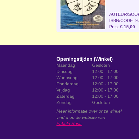
AUTEUR/SOO
ISBN/CODE: 9
Prijs:
€ 15,00
Openingstijden (Winkel)
Maandag
Gesloten
Dinsdag
12:00 - 17:00
Woensdag
12:00 - 17:00
Donderdag
12:00 - 17:00
Vrijdag
12:00 - 17:00
Zaterdag
12:00 - 17:00
Zondag
Gesloten
Meer informatie over onze winkel
vind u op de website van
Fabula Rosa
.