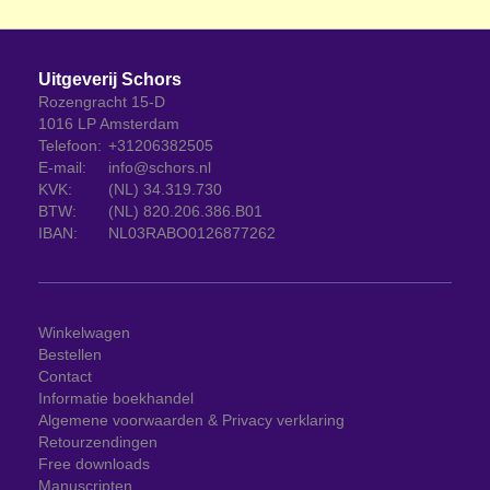
Uitgeverij Schors
Rozengracht 15-D
1016 LP Amsterdam
Telefoon:
+31206382505
E-mail:
info@schors.nl
KVK:
(NL) 34.319.730
BTW:
(NL) 820.206.386.B01
IBAN:
NL03RABO0126877262
Winkelwagen
Bestellen
Contact
Informatie boekhandel
Algemene voorwaarden & Privacy verklaring
Retourzendingen
Free downloads
Manuscripten