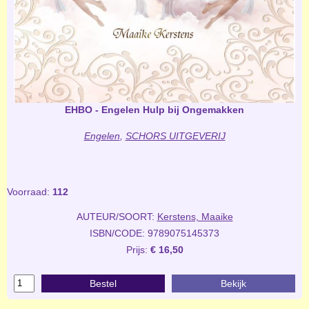
EHBO - Engelen Hulp bij Ongemakken
Engelen
,
SCHORS UITGEVERIJ
Voorraad:
112
AUTEUR/SOORT:
Kerstens, Maaike
ISBN/CODE: 9789075145373
Prijs:
€ 16,50
Bestel
Bekijk