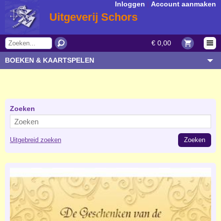
Inloggen
|
Account aanmaken
Uitgeverij Schors
€ 0,00
BOEKEN & KAARTSPELEN
OVERIGE ARTIKELEN
ONDERWERP/THEMA
AUTEUR/SOORT
Zoeken
BESTELLEN
Uitgebreid zoeken