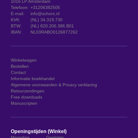
1016 LP Amsterdam
Telefoon:
+31206382505
E-mail:
info@schors.nl
KVK:
(NL) 34.319.730
BTW:
(NL) 820.206.386.B01
IBAN:
NL03RABO0126877262
Winkelwagen
Bestellen
Contact
Informatie boekhandel
Algemene voorwaarden & Privacy verklaring
Retourzendingen
Free downloads
Manuscripten
Openingstijden (Winkel)
Maandag
Gesloten