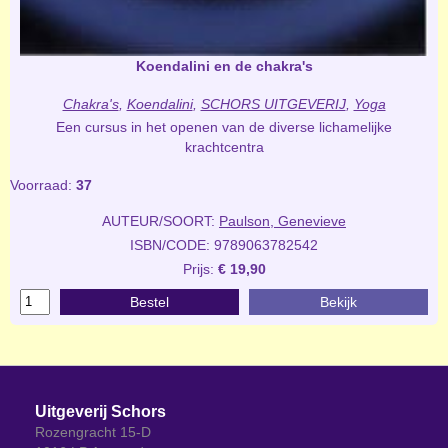
Koendalini en de chakra's
Chakra's
,
Koendalini
,
SCHORS UITGEVERIJ
,
Yoga
Een cursus in het openen van de diverse lichamelijke
krachtcentra
Voorraad:
37
AUTEUR/SOORT:
Paulson, Genevieve
ISBN/CODE: 9789063782542
Prijs:
€ 19,90
Bestel
Bekijk
Uitgeverij Schors
Rozengracht 15-D