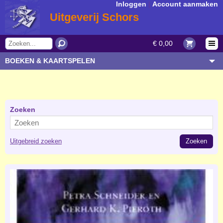
Inloggen
|
Account aanmaken
Uitgeverij Schors
€ 0,00
BOEKEN & KAARTSPELEN
OVERIGE ARTIKELEN
ONDERWERP/THEMA
AUTEUR/SOORT
Zoeken
BESTELLEN
Uitgebreid zoeken