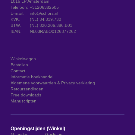
1016 LP Amsterdam
Telefoon:
+31206382505
E-mail:
info@schors.nl
KVK:
(NL) 34.319.730
BTW:
(NL) 820.206.386.B01
IBAN:
NL03RABO0126877262
Winkelwagen
Bestellen
Contact
Informatie boekhandel
Algemene voorwaarden & Privacy verklaring
Retourzendingen
Free downloads
Manuscripten
Openingstijden (Winkel)
Maandag
Gesloten