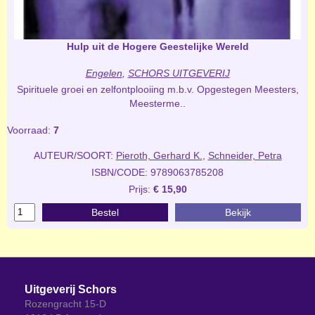
Hulp uit de Hogere Geestelijke Wereld
Engelen
,
SCHORS UITGEVERIJ
Spirituele groei en zelfontplooiing m.b.v. Opgestegen Meesters,
Meesterme..
Voorraad:
7
AUTEUR/SOORT:
Pieroth, Gerhard K.
,
Schneider, Petra
ISBN/CODE: 9789063785208
Prijs:
€ 15,90
Bestel
Bekijk
Uitgeverij Schors
Rozengracht 15-D