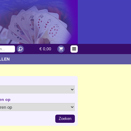
€ 0,00
LLEN
en op