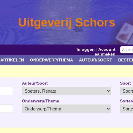
Uitgeverij Schors
Inloggen
|
Account
aanmaken
 ARTIKELEN
ONDERWERP/THEMA
AUTEUR/SOORT
BESTE
Auteur/Soort
Soort
Onderwerp/Thema
Sorter