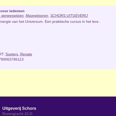
voor iedereen
 geneeswijzen
,
Magnetiseren
,
SCHORS UITGEVERIJ
nergie van het Universum. Een praktische cursus in het lere..
RT:
Soeters, Renate
789063786113
Uitgeverij Schors
Rozengracht 15-D