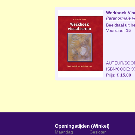
Werkboek Vis
Paranormale 
Beeldtaal uit h
Voorraad:
15
AUTEUR/SOO
ISBN/CODE: 9
Prijs:
€ 15,00
Openingstijden (Winkel)
Maandag
Gesloten