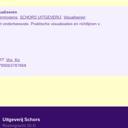
ualiseren
vermogens
,
SCHORS UITGEVERIJ
,
Visualiseren
et onderbewuste. Praktische visualisaties en richtlijnen v..
RT:
Vos, Ko
789063787868
Uitgeverij Schors
Rozengracht 15-D