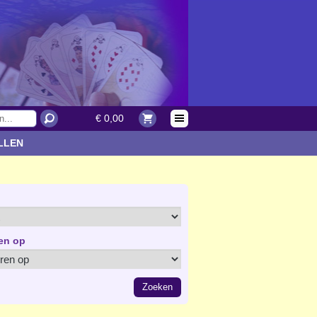
€ 0,00
LLEN
en op