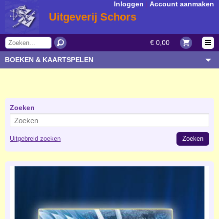
Inloggen
|
Account aanmaken
Uitgeverij Schors
€ 0,00
BOEKEN & KAARTSPELEN
OVERIGE ARTIKELEN
ONDERWERP/THEMA
AUTEUR/SOORT
Zoeken
BESTELLEN
Uitgebreid zoeken