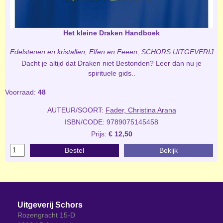
Het kleine Draken Handboek
Edelstenen en kristallen
,
Elfen en Feeen
,
SCHORS UITGEVERIJ
Dacht je altijd dat Draken niet Bestonden? Leer dan nu je
spirituele gids..
Voorraad:
48
AUTEUR/SOORT:
Fader, Christina Arana
ISBN/CODE: 9789075145458
Prijs:
€ 12,50
Bestel
Bekijk
Uitgeverij Schors
Rozengracht 15-D