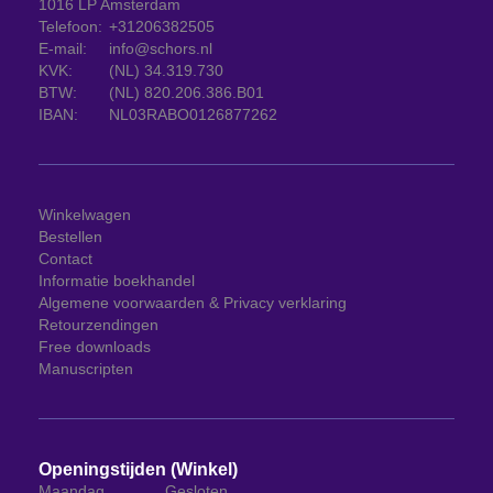
1016 LP Amsterdam
Telefoon:
+31206382505
E-mail:
info@schors.nl
KVK:
(NL) 34.319.730
BTW:
(NL) 820.206.386.B01
IBAN:
NL03RABO0126877262
Winkelwagen
Bestellen
Contact
Informatie boekhandel
Algemene voorwaarden & Privacy verklaring
Retourzendingen
Free downloads
Manuscripten
Openingstijden (Winkel)
Maandag
Gesloten