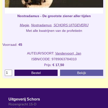
Nostradamus - De grootste ziener aller tijden
Magie
,
Nostradamus
,
SCHORS UITGEVERIJ
Met alle kwatrijnen van de profetieën
Voorraad:
45
AUTEUR/SOORT:
Vandervoort, Jan
ISBN/CODE: 9789063784010
Prijs:
€ 17,50
Bestel
Bekijk
Uitgeverij Schors
Rozengracht 15-D