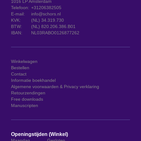
1016 LP Amsterdam
Telefoon:
+31206382505
E-mail:
info@schors.nl
KVK:
(NL) 34.319.730
BTW:
(NL) 820.206.386.B01
IBAN:
NL03RABO0126877262
Winkelwagen
Bestellen
Contact
Informatie boekhandel
Algemene voorwaarden & Privacy verklaring
Retourzendingen
Free downloads
Manuscripten
Openingstijden (Winkel)
Maandag
Gesloten