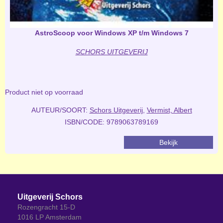
AstroScoop voor Windows XP t/m Windows 7
SCHORS UITGEVERIJ
Product niet op voorraad
AUTEUR/SOORT:
Schors Uitgeverij
,
Vermist, Albert
ISBN/CODE: 9789063789169
Bekijk
Uitgeverij Schors
Rozengracht 15-D
1016 LP Amsterdam