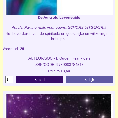
De Aura als Levensgids
Aura's
,
Paranormale vermogens
,
SCHORS UITGEVERIJ
Het bevorderen van de spirituele en geestelijke ontwikkeling met
behulp v..
Voorraad:
29
AUTEUR/SOORT:
Ouden, Frank den
ISBN/CODE: 9789063784515
Prijs:
€ 13,50
Bestel
Bekijk