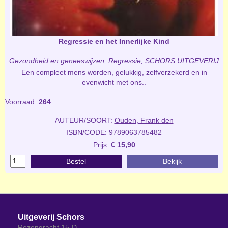
Regressie en het Innerlijke Kind
Gezondheid en geneeswijzen
,
Regressie
,
SCHORS UITGEVERIJ
Een compleet mens worden, gelukkig, zelfverzekerd en in
evenwicht met ons..
Voorraad:
264
AUTEUR/SOORT:
Ouden, Frank den
ISBN/CODE: 9789063785482
Prijs:
€ 15,90
Bestel
Bekijk
Uitgeverij Schors
Rozengracht 15-D