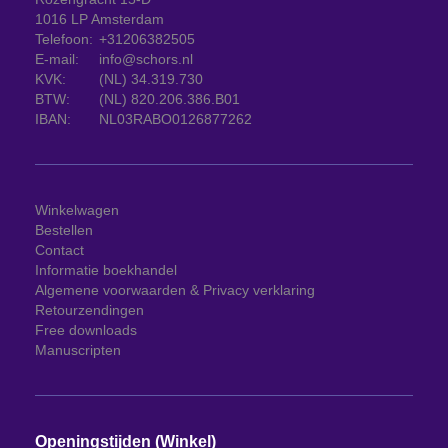
1016 LP Amsterdam
Telefoon:
+31206382505
E-mail:
info@schors.nl
KVK:
(NL) 34.319.730
BTW:
(NL) 820.206.386.B01
IBAN:
NL03RABO0126877262
Winkelwagen
Bestellen
Contact
Informatie boekhandel
Algemene voorwaarden & Privacy verklaring
Retourzendingen
Free downloads
Manuscripten
Openingstijden (Winkel)