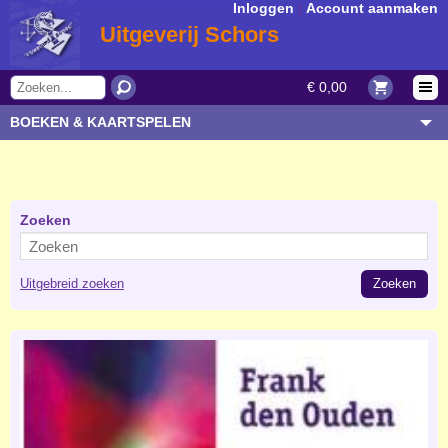
Inloggen
|
Account aanmaken
Uitgeverij Schors
€ 0,00
BOEKEN & KAARTSPELEN
OVERIGE ARTIKELEN
ONDERWERP/THEMA
AUTEUR/SOORT
Zoeken
BESTELLEN
Uitgebreid zoeken