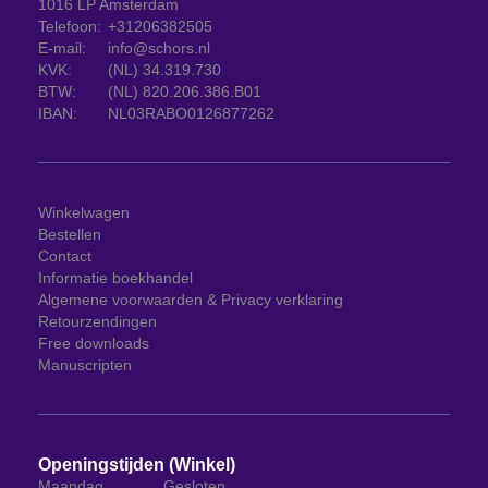
1016 LP Amsterdam
Telefoon:
+31206382505
E-mail:
info@schors.nl
KVK:
(NL) 34.319.730
BTW:
(NL) 820.206.386.B01
IBAN:
NL03RABO0126877262
Winkelwagen
Bestellen
Contact
Informatie boekhandel
Algemene voorwaarden & Privacy verklaring
Retourzendingen
Free downloads
Manuscripten
Openingstijden (Winkel)
Maandag
Gesloten