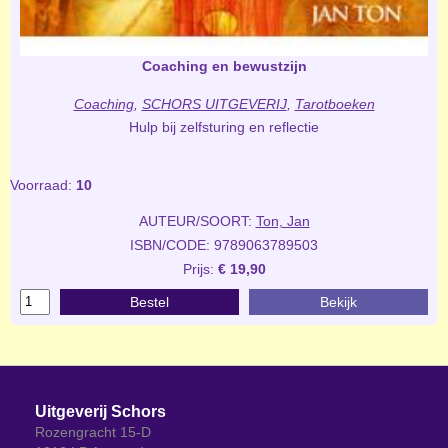
Coaching en bewustzijn
Coaching
,
SCHORS UITGEVERIJ
,
Tarotboeken
Hulp bij zelfsturing en reflectie
Voorraad:
10
AUTEUR/SOORT:
Ton, Jan
ISBN/CODE: 9789063789503
Prijs:
€ 19,90
Bestel
Bekijk
Uitgeverij Schors
Rozengracht 15-D