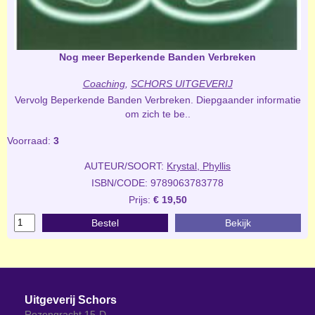
Nog meer Beperkende Banden Verbreken
Coaching
,
SCHORS UITGEVERIJ
Vervolg Beperkende Banden Verbreken. Diepgaander informatie
om zich te be..
Voorraad:
3
AUTEUR/SOORT:
Krystal, Phyllis
ISBN/CODE: 9789063783778
Prijs:
€ 19,50
Bestel
Bekijk
Uitgeverij Schors
Rozengracht 15-D