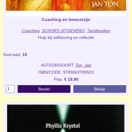
Coaching en bewustzijn
Coaching
,
SCHORS UITGEVERIJ
,
Tarotboeken
Hulp bij zelfsturing en reflectie
Voorraad:
10
AUTEUR/SOORT:
Ton, Jan
ISBN/CODE: 9789063789503
Prijs:
€ 19,90
Bestel
Bekijk