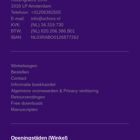
1016 LP Amsterdam
Telefoon:
+31206382505
E-mail:
info@schors.nl
KVK:
(NL) 34.319.730
BTW:
(NL) 820.206.386.B01
IBAN:
NL03RABO0126877262
Winkelwagen
Bestellen
Contact
Informatie boekhandel
Algemene voorwaarden & Privacy verklaring
Retourzendingen
Free downloads
Manuscripten
Openingstijden (Winkel)