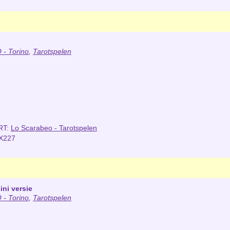
- Torino
,
Tarotspelen
RT:
Lo Scarabeo - Tarotspelen
X227
ini versie
- Torino
,
Tarotspelen