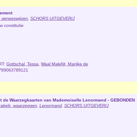
lement
 geneeswijzen
,
SCHORS UITGEVERIJ
 constitutie
RT:
Gottschal, Tessa
,
Waal Malefijt, Marijke de
789063789121
met de Waarzegkaarten van Mademoiselle Lenormand - GEBONDEN
rakels, waarzeggen
,
Lenormand
,
SCHORS UITGEVERIJ