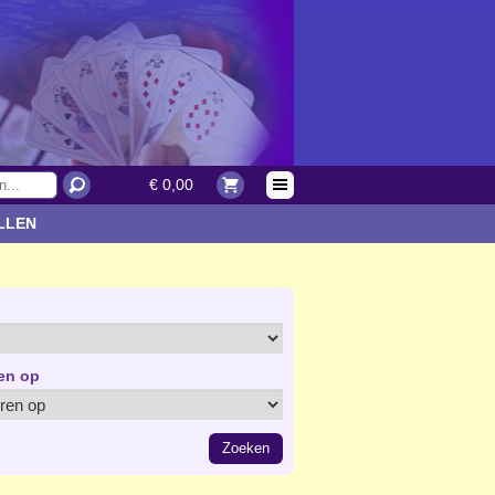
€ 0,00
LLEN
en op