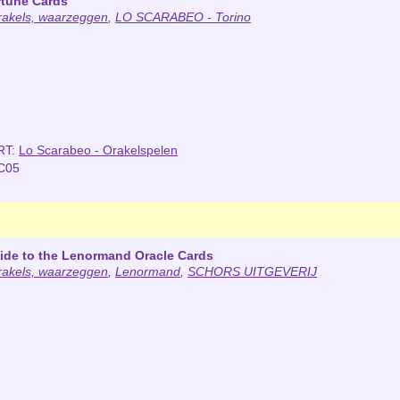
rtune Cards
rakels, waarzeggen
,
LO SCARABEO - Torino
RT:
Lo Scarabeo - Orakelspelen
C05
uide to the Lenormand Oracle Cards
rakels, waarzeggen
,
Lenormand
,
SCHORS UITGEVERIJ