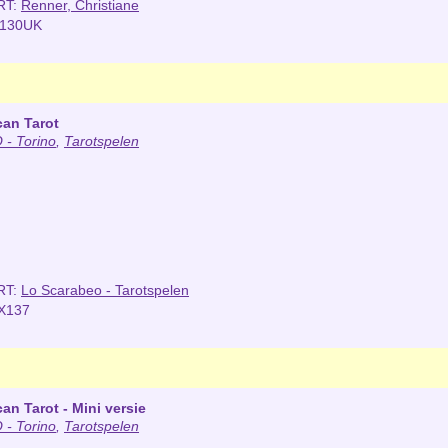
RT:
Renner, Christiane
l130UK
can Tarot
- Torino
,
Tarotspelen
RT:
Lo Scarabeo - Tarotspelen
X137
an Tarot - Mini versie
- Torino
,
Tarotspelen