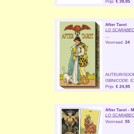
Prijs:
€ 39,95
After Tarot
LO SCARABEO 
-.-
Voorraad:
24
AUTEUR/SOO
ISBN/CODE: E
Prijs:
€ 24,95
After Tarot - M
LO SCARABEO 
Voorraad:
55