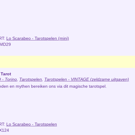
RT:
Lo Scarabeo - Tarotspelen (mini)
NMD29
 Tarot
- Torino
,
Tarotspelen
,
Tarotspelen - VINTAGE (zeldzame uitgaven)
en en mythen bereiken ons via dit magische tarotspel.
RT:
Lo Scarabeo - Tarotspelen
X124