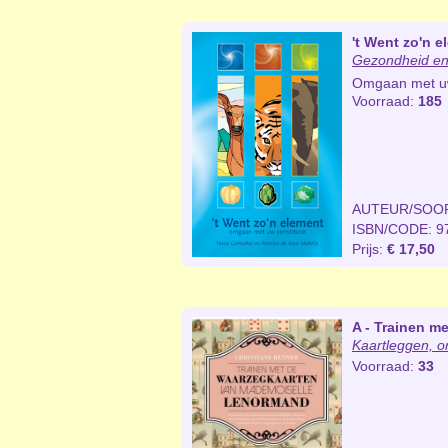
't Went zo'n e
Gezondheid en
Omgaan met uw
Voorraad:
185
AUTEUR/SOO
ISBN/CODE: 9
Prijs:
€ 17,50
A - Trainen 
Kaartleggen, o
Voorraad:
33