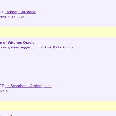
RT:
Renner, Christiane
789075145632
 of Witches Oracle
rakels, waarzeggen
,
LO SCARABEO - Torino
RT:
Lo Scarabeo - Orakelspelen
ORK01