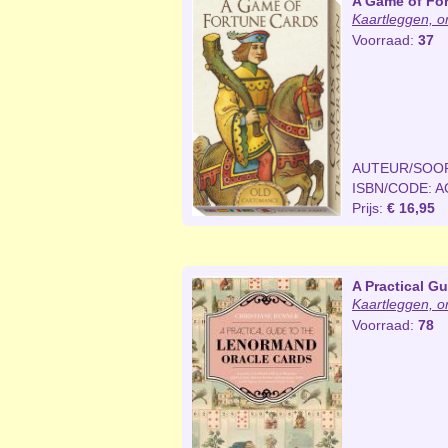
A Game of Fo
Kaartleggen, o
Voorraad:
37
AUTEUR/SOO
ISBN/CODE: A
Prijs:
€ 16,95
A Practical G
Kaartleggen, o
Voorraad:
78