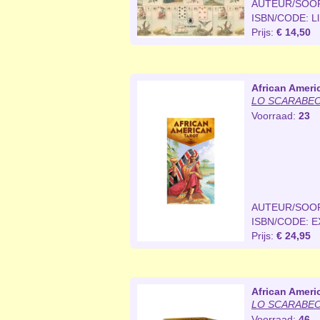
AUTEUR/SOO
ISBN/CODE: L
Prijs:
€ 14,50
African Ameri
LO SCARABEO 
Voorraad:
23
AUTEUR/SOO
ISBN/CODE: E
Prijs:
€ 24,95
African Americ
LO SCARABEO 
Voorraad:
46