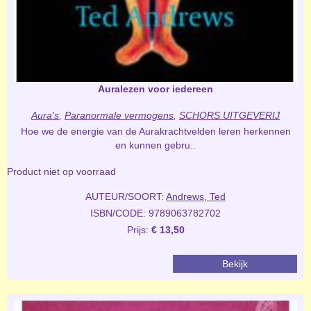
Auralezen voor iedereen
Aura's
,
Paranormale vermogens
,
SCHORS UITGEVERIJ
Hoe we de energie van de Aurakrachtvelden leren herkennen
en kunnen gebru..
Product niet op voorraad
AUTEUR/SOORT:
Andrews, Ted
ISBN/CODE: 9789063782702
Prijs:
€ 13,50
Bekijk