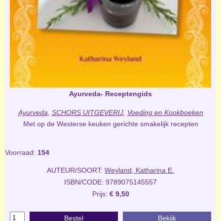
Ayurveda- Receptengids
Ayurveda
,
SCHORS UITGEVERIJ
,
Voeding en Kookboeken
Met op de Westerse keuken gerichte smakelijk recepten
Voorraad:
154
AUTEUR/SOORT:
Weyland, Katharina E.
ISBN/CODE: 9789075145557
Prijs:
€ 9,50
Bestel
Bekijk