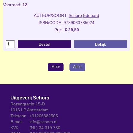
Voorraad:
12
AUTEUR/SOORT:
Schure,Edouard
ISBN/CODE: 9789063785024
Prijs:
€ 29,50
Bestel
Bekijk
Meer
Alles
Uitgeverij Schors
Rozengracht 15-D
1016 LP Amsterdam
Telefoon:
+31206382505
E-mail:
info@schors.nl
KVK:
(NL) 34.319.730