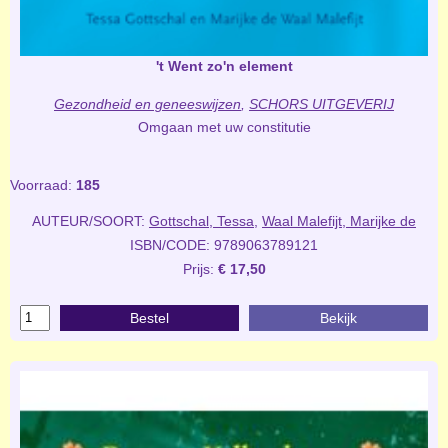
't Went zo'n element
Gezondheid en geneeswijzen
,
SCHORS UITGEVERIJ
Omgaan met uw constitutie
Voorraad:
185
AUTEUR/SOORT:
Gottschal, Tessa
,
Waal Malefijt, Marijke de
ISBN/CODE: 9789063789121
Prijs:
€ 17,50
Bestel
Bekijk