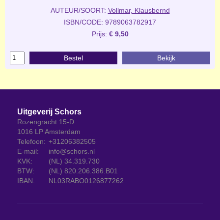
AUTEUR/SOORT:
Vollmar, Klausbernd
ISBN/CODE: 9789063782917
Prijs:
€ 9,50
Bestel
Bekijk
Uitgeverij Schors
Rozengracht 15-D
1016 LP Amsterdam
Telefoon:
+31206382505
E-mail:
info@schors.nl
KVK:
(NL) 34.319.730
BTW:
(NL) 820.206.386.B01
IBAN:
NL03RABO0126877262