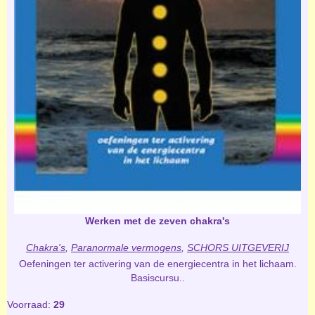
Werken met de zeven chakra's
Chakra's
,
Paranormale vermogens
,
SCHORS UITGEVERIJ
Oefeningen ter activering van de energiecentra in het lichaam.
Basiscursu..
Voorraad:
29