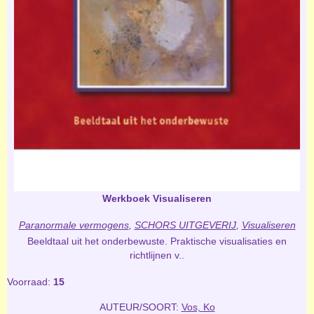
Werkboek Visualiseren
Paranormale vermogens
,
SCHORS UITGEVERIJ
,
Visualiseren
Beeldtaal uit het onderbewuste. Praktische visualisaties en
richtlijnen v..
Voorraad:
15
AUTEUR/SOORT:
Vos, Ko